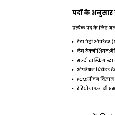
पदों के अनुसार
प्रत्येक पद के लिए अ
डेटा एंट्री ऑपरेटर (
लैब टेक्नीशियन:मेड
मल्टी टास्किंग स्ट
ऑपरेशन थियेटर टे
PCM:जीवन विज्ञान मे
रेडियोग्राफर: बी.ए