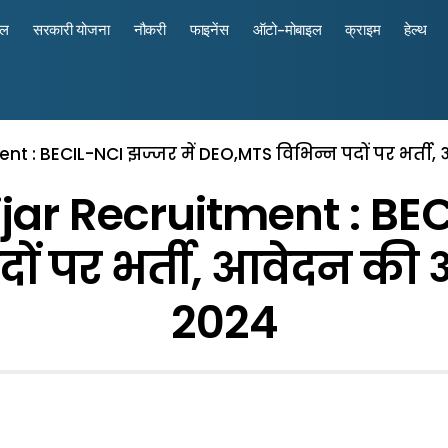
रल
सरकारी योजना
नौकरी
फाइनेंस
ऑटो-मोबाइल
क्राइम
हेल्थ
nt : BECIL-NCI झज्जर में DEO,MTS विभिन्न पदों पर भर्त
ar Recruitment : BEC
ों पर भर्ती, आवेदन की 
2024