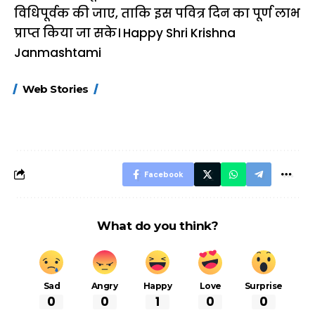
विधिपूर्वक की जाए, ताकि इस पवित्र दिन का पूर्ण लाभ
प्राप्त किया जा सके। Happy Shri Krishna
Janmashtami
15 नवंबर से लागू होंगे
ऐसे बनाएं अपनी पसंद की
मोटापे को कम कर
Web Stories
FASTag के ये नए
UPI ID? जानें यहां
लिए खाएं ये बेहत्तर
नियम, डबल टोल से
शानदार ट्रिक
बचने के लिए जानें ये 6
आसान ट्रिक्स
Facebook
What do you think?
Sad
Angry
Happy
Love
Surprise
0
0
1
0
0