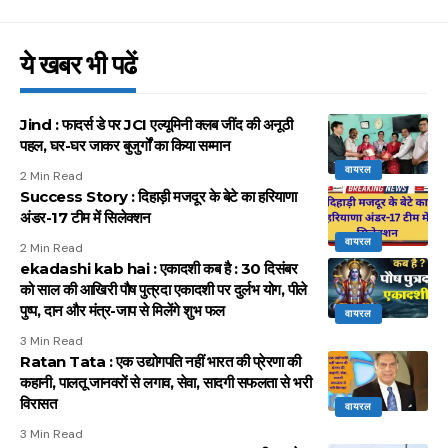
ये खबर भी पढें
Jind : फादर्स डे पर JCI एल्यूमिनी क्लब जींद की अनूठी
पहल, घर-घर जाकर बुजुर्गों का किया सम्मान
वायरल
2 Min Read
Success Story : दिहाड़ी मजदूर के बेटे का हरियाणा
अंडर-17 टीम में सिलेक्शन
वायरल
2 Min Read
ekadashi kab hai : एकादशी कब है : 30 दिसंबर
को साल की आखिरी पौष पुत्रदा एकादशी पर दुर्लभ योग, पीले
पुष्प, दान और मंत्र-जाप से मिलेंगे शुभ फल
वायरल
3 Min Read
Ratan Tata : एक उद्योगपति नहीं भारत की प्रेरणा की
कहानी, पालतू जानवरों से लगाव, सेवा, सादगी सफलता से भरी
विरासत
वायरल
3 Min Read