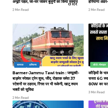
अनूठी पहल, घर-घर जाकर बुजुर्गों का किया सम्मान
हरियाणा अंडर-
2 Min Read
2 Min Read
वायरल
हरियाणा
ऑटो-मोबाइल
Barmer-Jammu Tawi train : जम्मूतवी-
कौड़ियों के भ
बाड़मेर स्पेशल ट्रेन शुरू, जींद, रोहतक समेत 37
सस्ता 6G स्मार
स्टेशनों पर ठहराव, रिंगस पर भी रूकेगी, खाटू श्याम
80W का फास्ट
भक्तों को सुविधा
3 Min Read
2 Min Read