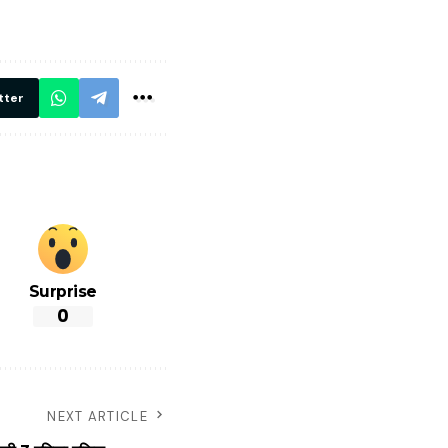
थ ये 5
सभी DRM को
रें!
दिए सख्त निर्देश,
रियल टाइम होगी
निगरानी
tter
Surprise
0
NEXT ARTICLE