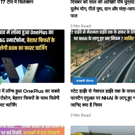
17 टीम में सिलेक्शन
दिसंबर को साल की आखिरी पौष पुत्रद
दुर्लभ योग, पीले पुष्प, दान और मंत्र-जाप 
फल
3 Min Read
सरकारी योजना
ाव में लॉन्च हुआ OnePlus का सबसे
स्टेट हाईवे से नेशनल हाईवे तक के सफ
्टफोन, बेहत्तर फिचरों के साथ मिलेगी
फास्टैग एनुअल पर NHAI के लागू हुए 
 चार्जिंग
जानिए क्या है नियम
3 Min Read