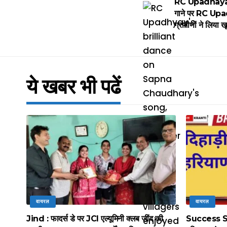
RC Upadhaya
गाने पर RC Upad
ग्रामीणों ने लिया 
ये खबर भी पढें
वायरल
वायरल
Jind : फादर्स डे पर JCI एल्यूमिनी क्लब जींद की
Success Stor