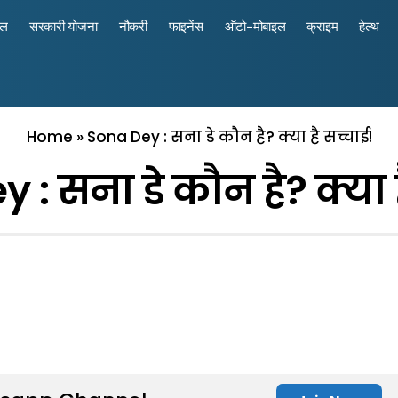
रल
सरकारी योजना
नौकरी
फाइनेंस
ऑटो-मोबाइल
क्राइम
हेल्थ
Home
»
Sona Dey : सना डे कौन है? क्या है सच्चाई!
 : सना डे कौन है? क्या ह