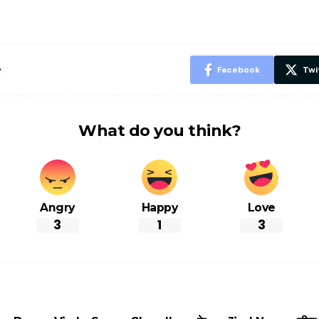
ID? जानें यहां
ये बेहत्तर चीजें
हल्दी के सा
शानदार ट्रिक
चीजें सेवन क
रहेंगे स्वस्थ
e
Facebook
Twi
What do you think?
Angry
Happy
Love
3
1
3