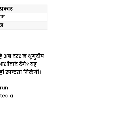
प्रकार
्म
जन
हें अब दरशन थूगुदीप
ीर्वाद देंगे? यह
ी स्पष्टता मिलेगी।