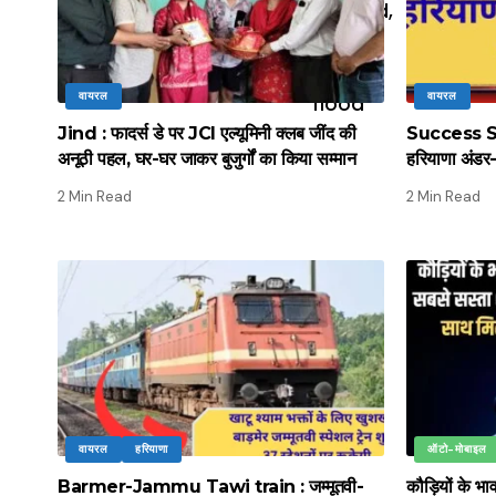
वायरल
वायरल
Jind : फादर्स डे पर JCI एल्यूमिनी क्लब जींद की
Success Stor
अनूठी पहल, घर-घर जाकर बुजुर्गों का किया सम्मान
हरियाणा अंडर-
2 Min Read
2 Min Read
वायरल
हरियाणा
ऑटो-मोबाइल
Barmer-Jammu Tawi train : जम्मूतवी-
कौड़ियों के भ