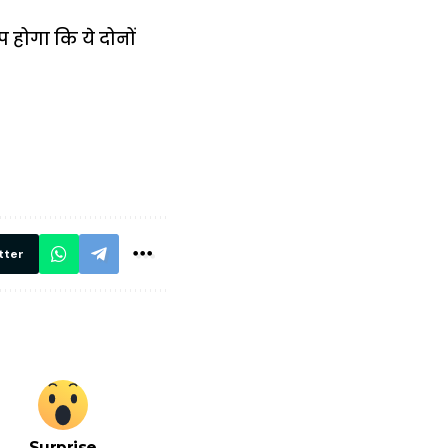
 होगा कि ये दोनों
में
अब लेट नहीं होंगी
मार,
ट्रेनें… रेलवे ने
थ ये 5
सभी DRM को
रें!
दिए सख्त निर्देश,
रियल टाइम होगी
निगरानी
tter
Surprise