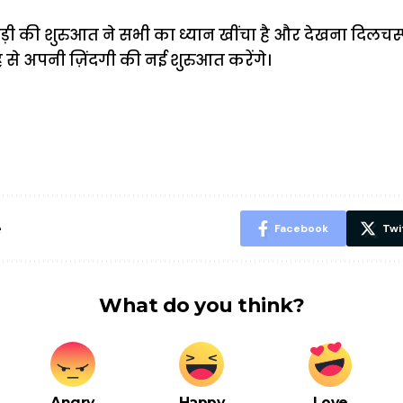
ोड़ी की शुरुआत ने सभी का ध्यान खींचा है और देखना दिलचस्प
से अपनी ज़िंदगी की नई शुरुआत करेंगे।
ऐसे बनाएं अपनी
मोटापे को कम
बदलते मौसम 
पसंद की UPI
करने के लिए खाएं
नही होंगे बी
ID? जानें यहां
ये बेहत्तर चीजें
हल्दी के सा
शानदार ट्रिक
चीजें सेवन क
रहेंगे स्वस्थ
e
Facebook
Twi
What do you think?
Angry
Happy
Love