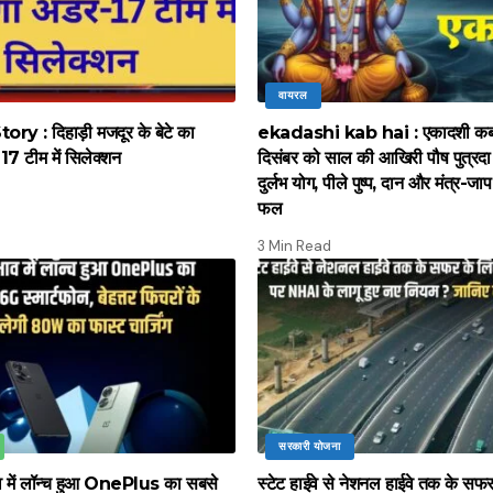
वायरल
y : दिहाड़ी मजदूर के बेटे का
ekadashi kab hai : एकादशी कब 
17 टीम में सिलेक्शन
दिसंबर को साल की आखिरी पौष पुत्रद
दुर्लभ योग, पीले पुष्प, दान और मंत्र-जाप 
फल
3 Min Read
सरकारी योजना
ाव में लॉन्च हुआ OnePlus का सबसे
स्टेट हाईवे से नेशनल हाईवे तक के सफ