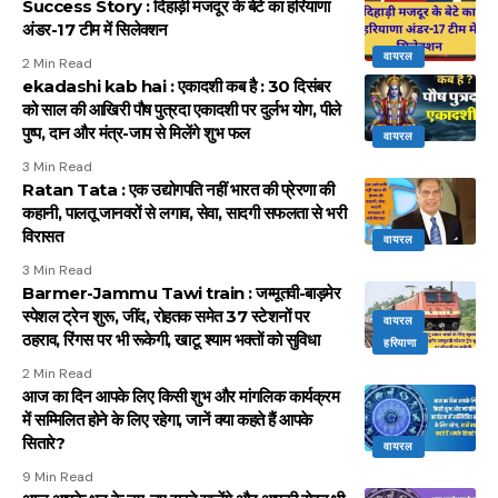
Success Story : दिहाड़ी मजदूर के बेटे का हरियाणा
अंडर-17 टीम में सिलेक्शन
वायरल
2 Min Read
ekadashi kab hai : एकादशी कब है : 30 दिसंबर
को साल की आखिरी पौष पुत्रदा एकादशी पर दुर्लभ योग, पीले
पुष्प, दान और मंत्र-जाप से मिलेंगे शुभ फल
वायरल
3 Min Read
Ratan Tata : एक उद्योगपति नहीं भारत की प्रेरणा की
कहानी, पालतू जानवरों से लगाव, सेवा, सादगी सफलता से भरी
विरासत
वायरल
3 Min Read
Barmer-Jammu Tawi train : जम्मूतवी-बाड़मेर
स्पेशल ट्रेन शुरू, जींद, रोहतक समेत 37 स्टेशनों पर
वायरल
ठहराव, रिंगस पर भी रूकेगी, खाटू श्याम भक्तों को सुविधा
हरियाणा
2 Min Read
आज का दिन आपके लिए किसी शुभ और मांगलिक कार्यक्रम
में सम्मिलित होने के लिए रहेगा, जानें क्या कहते हैं आपके
सितारे?
वायरल
9 Min Read