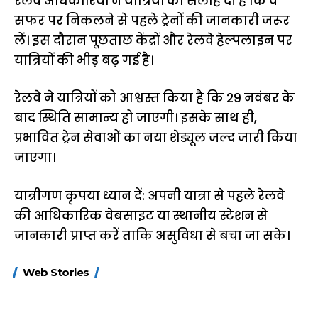
रेलवे अधिकारियों ने यात्रियों को सलाह दी है कि वे
सफर पर निकलने से पहले ट्रेनों की जानकारी जरूर
लें। इस दौरान पूछताछ केंद्रों और रेलवे हेल्पलाइन पर
यात्रियों की भीड़ बढ़ गई है।
रेलवे ने यात्रियों को आश्वस्त किया है कि 29 नवंबर के
बाद स्थिति सामान्य हो जाएगी। इसके साथ ही,
प्रभावित ट्रेन सेवाओं का नया शेड्यूल जल्द जारी किया
जाएगा।
यात्रीगण कृपया ध्यान दें: अपनी यात्रा से पहले रेलवे
की आधिकारिक वेबसाइट या स्थानीय स्टेशन से
जानकारी प्राप्त करें ताकि असुविधा से बचा जा सके।
15 नवंबर से लागू होंगे
ऐसे बनाएं अपनी पसंद की
मोटापे को कम कर
Web Stories
FASTag के ये नए
UPI ID? जानें यहां
लिए खाएं ये बेहत्तर
नियम, डबल टोल से
शानदार ट्रिक
बचने के लिए जानें ये 6