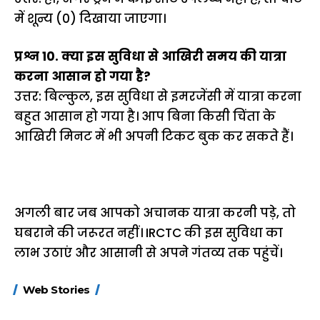
में शून्य (0) दिखाया जाएगा।
प्रश्न 10. क्या इस सुविधा से आखिरी समय की यात्रा
करना आसान हो गया है?
उत्तर: बिल्कुल, इस सुविधा से इमरजेंसी में यात्रा करना
बहुत आसान हो गया है। आप बिना किसी चिंता के
आखिरी मिनट में भी अपनी टिकट बुक कर सकते हैं।
अगली बार जब आपको अचानक यात्रा करनी पड़े, तो
घबराने की जरूरत नहीं। IRCTC की इस सुविधा का
लाभ उठाएं और आसानी से अपने गंतव्य तक पहुंचें।
15 नवंबर से लागू होंगे
ऐसे बनाएं अपनी पसंद की
मोटापे को कम कर
Web Stories
FASTag के ये नए
UPI ID? जानें यहां
लिए खाएं ये बेहत्तर
नियम, डबल टोल से
शानदार ट्रिक