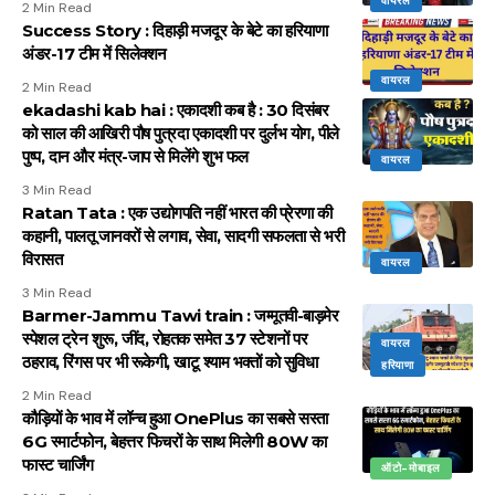
वायरल
2 Min Read
Success Story : दिहाड़ी मजदूर के बेटे का हरियाणा
अंडर-17 टीम में सिलेक्शन
वायरल
2 Min Read
ekadashi kab hai : एकादशी कब है : 30 दिसंबर
को साल की आखिरी पौष पुत्रदा एकादशी पर दुर्लभ योग, पीले
पुष्प, दान और मंत्र-जाप से मिलेंगे शुभ फल
वायरल
3 Min Read
Ratan Tata : एक उद्योगपति नहीं भारत की प्रेरणा की
कहानी, पालतू जानवरों से लगाव, सेवा, सादगी सफलता से भरी
विरासत
वायरल
3 Min Read
Barmer-Jammu Tawi train : जम्मूतवी-बाड़मेर
स्पेशल ट्रेन शुरू, जींद, रोहतक समेत 37 स्टेशनों पर
वायरल
ठहराव, रिंगस पर भी रूकेगी, खाटू श्याम भक्तों को सुविधा
हरियाणा
2 Min Read
कौड़ियों के भाव में लॉन्च हुआ OnePlus का सबसे सस्ता
6G स्मार्टफोन, बेहत्तर फिचरों के साथ मिलेगी 80W का
फास्ट चार्जिंग
ऑटो-मोबाइल