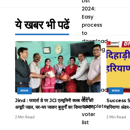
ये खबर भी पढें
वायरल
वायरल
Jind : फादर्स डे पर JCI एल्यूमिनी क्लब जींद की
Success Stor
अनूठी पहल, घर-घर जाकर बुजुर्गों का किया सम्मान
हरियाणा अंडर-
2 Min Read
2 Min Read