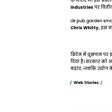
के भीतर भी इस प्रस्त
industries
पर वित्ती
Uk pub garden smok
Chris Whitty,
इस प्र
ब्रिटेन में धूम्रपान 
दिया है। सरकार को अ
बढ़ाए, जबकि उद्योग क
15 नवंबर से लागू
Web Stories
होंगे FASTag के
ये नए नियम, डबल
टोल से बचने के
लिए जानें ये 6