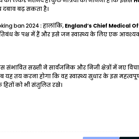
ाव को लेकर मतभेद हैं। कुछ मंत्रियों का मानना है कि इससे
H
य दबाव बढ़ सकता है।
ing ban 2024 : हालांकि,
England’s Chief Medical Of
तिबंध के पक्ष में हैं और इसे जन स्वास्थ्य के लिए एक आवश्य
पर इस संभावित सख्ती ने सार्वजनिक और निजी क्षेत्रों में नए वि
ब यह तय करना होगा कि वह स्वास्थ्य सुधार के इस महत्वपू
े हितों को भी संतुलित रखे।
ऐसे बनाएं अपनी
मोटापे को कम
बदलते मौसम 
पसंद की UPI
करने के लिए खाएं
नही होंगे बी
ID? जानें यहां
ये बेहत्तर चीजें
हल्दी के सा
शानदार ट्रिक
चीजें सेवन क
रहेंगे स्वस्थ