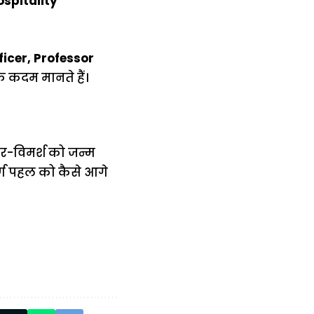
ospitality
ficer, Professor
क कदम मानते हैं।
चार-विमर्श को जन्म
र्ण पहल को कैसे आगे
में
अब लेट नहीं होंगी
मार,
ट्रेनें… रेलवे ने
थ ये 5
सभी DRM को
रें!
दिए सख्त निर्देश,
रियल टाइम होगी