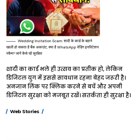
Wedding Invitation Scam: शादी के कार्ड के बहाने
खाली हो सकता है बैंक अकाउंट, क्या है WhatsApp वेडिंग इनविटेशन
स्कैम? जानें कैसे रहें सुरक्षित
शादी का कार्ड भले ही उत्सव का प्रतीक हो, लेकिन
डिजिटल युग में इससे सावधान रहना बेहद जरूरी है।
अनजान लिंक पर क्लिक करने से बचें और अपनी
डिजिटल सुरक्षा को मजबूत रखें। सतर्कता ही सुरक्षा है।
15 नवंबर से लागू होंगे
ऐसे बनाएं अपनी पसंद की
मोटापे को कम कर
Web Stories
FASTag के ये नए
UPI ID? जानें यहां
लिए खाएं ये बेहत्तर
नियम, डबल टोल से
शानदार ट्रिक
बचने के लिए जानें ये 6
आसान ट्रिक्स