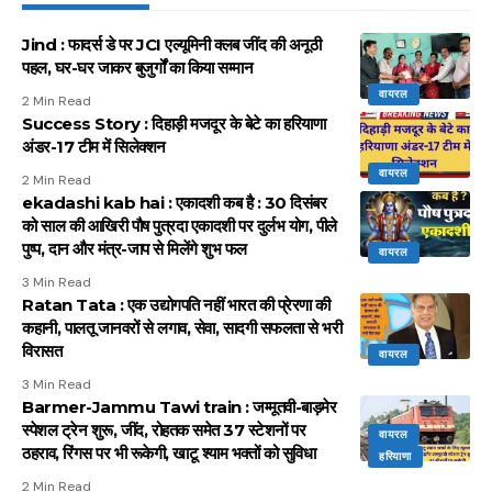
Jind : फादर्स डे पर JCI एल्यूमिनी क्लब जींद की अनूठी
पहल, घर-घर जाकर बुजुर्गों का किया सम्मान
वायरल
2 Min Read
Success Story : दिहाड़ी मजदूर के बेटे का हरियाणा
अंडर-17 टीम में सिलेक्शन
वायरल
2 Min Read
ekadashi kab hai : एकादशी कब है : 30 दिसंबर
को साल की आखिरी पौष पुत्रदा एकादशी पर दुर्लभ योग, पीले
पुष्प, दान और मंत्र-जाप से मिलेंगे शुभ फल
वायरल
3 Min Read
Ratan Tata : एक उद्योगपति नहीं भारत की प्रेरणा की
कहानी, पालतू जानवरों से लगाव, सेवा, सादगी सफलता से भरी
विरासत
वायरल
3 Min Read
Barmer-Jammu Tawi train : जम्मूतवी-बाड़मेर
स्पेशल ट्रेन शुरू, जींद, रोहतक समेत 37 स्टेशनों पर
वायरल
ठहराव, रिंगस पर भी रूकेगी, खाटू श्याम भक्तों को सुविधा
हरियाणा
2 Min Read