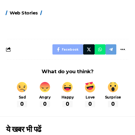
15 नवंबर से लागू होंगे
ऐसे बनाएं अपनी पसंद की
मोटापे को कम कर
Web Stories
FASTag के ये नए
UPI ID? जानें यहां
लिए खाएं ये बेहत्तर
नियम, डबल टोल से
शानदार ट्रिक
बचने के लिए जानें ये 6
आसान ट्रिक्स
Facebook
What do you think?
Sad
Angry
Happy
Love
Surprise
0
0
0
0
0
ये खबर भी पढें