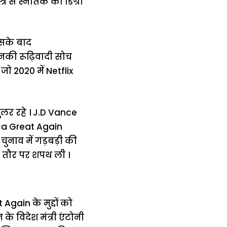
र से स्नातक की डिग्री
इसके बाद
उनकी रूढ़िवादी सोच
ो 2020 में Netflix
ॉपुलर रहे । J.D Vance
ica Great Again
चुनाव में गड़बड़ी की
े तौर पर शपथ ली ।
gain के मुद्दों को
के विदेश मंत्री एंटोनी