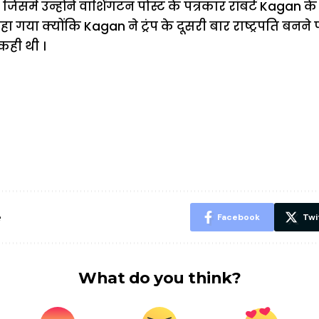
 जिसमें उन्होंने वाशिंगटन पोस्ट के पत्रकार रॉबर्ट Kagan
हा गया क्योंकि Kagan ने ट्रंप के दूसरी बार राष्ट्रपति बनने 
कही थी ।
ऐसे बनाएं अपनी
मोटापे को कम
बदलते मौसम 
पसंद की UPI
करने के लिए खाएं
नही होंगे बी
ID? जानें यहां
ये बेहत्तर चीजें
हल्दी के सा
शानदार ट्रिक
चीजें सेवन क
रहेंगे स्वस्थ
e
Facebook
Twi
What do you think?