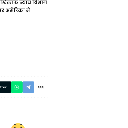
 के खिलाफ न्याय विभाग
पर अमेरिका में
में
अब लेट नहीं होंगी
मार,
ट्रेनें… रेलवे ने
थ ये 5
सभी DRM को
रें!
दिए सख्त निर्देश,
रियल टाइम होगी
निगरानी
tter