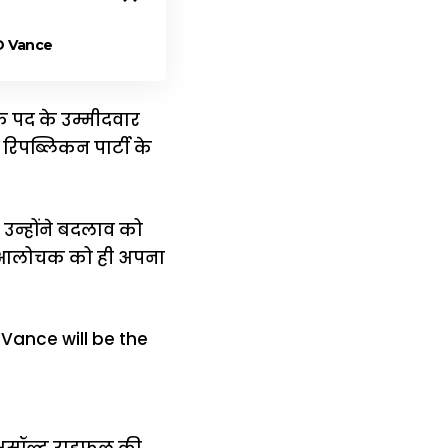
हैं JD Vance
े पद के उम्मीदवार
ं रिपब्लिकन पार्टी के
। उन्होंने बदलाव को
पने आलोचक को ही अपना
ें असॉल्ट राइफल की