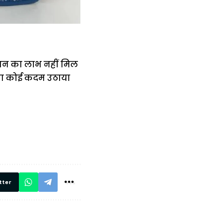
लान का लाभ नहीं मिल
 ऐसा कोई कदम उठाया
में
अब लेट नहीं होंगी
मार,
ट्रेनें… रेलवे ने
थ ये 5
सभी DRM को
रें!
दिए सख्त निर्देश,
रियल टाइम होगी
निगरानी
tter