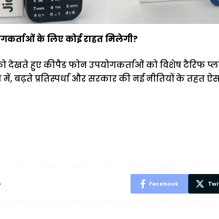
ोगकर्ताओं के लिए कोई राहत मिलेगी?
 देखते हुए कीपैड फोन उपयोगकर्ताओं को विशेष टैरिफ प्
 में, बढ़ते प्रतिस्पर्धा और सरकार की नई नीतियों के तहत
ऐसे बनाएं अपनी
मोटापे को कम
बदलते मौसम 
पसंद की UPI
करने के लिए खाएं
नही होंगे बी
ID? जानें यहां
ये बेहत्तर चीजें
हल्दी के सा
शानदार ट्रिक
चीजें सेवन क
रहेंगे स्वस्थ
e
Facebook
Twi