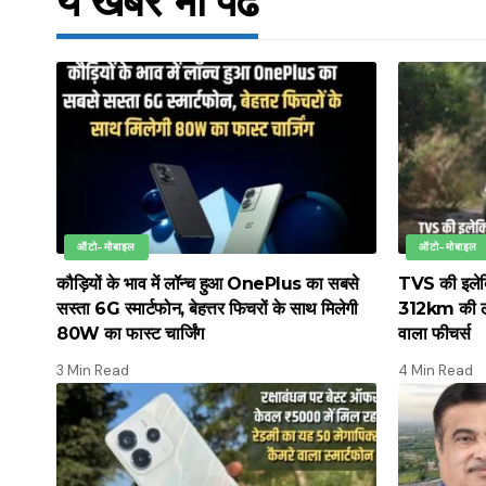
ये खबर भी पढें
ऑटो-मोबाइल
ऑटो-मोबाइल
कौड़ियों के भाव में लॉन्च हुआ OnePlus का सबसे
TVS की इलेक्ट
सस्ता 6G स्मार्टफोन, बेहत्तर फिचरों के साथ मिलेगी
312km की लंब
80W का फास्ट चार्जिंग
वाला फीचर्स
3 Min Read
4 Min Read