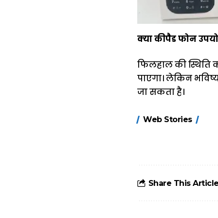
क्या कीपैड फोन उपय
फिलहाल की स्थिति को
पाएगा। लेकिन भविष्य
जा सकता है।
15 नवंबर से लागू
Web Stories
होंगे FASTag के
ये नए नियम, डबल
टोल से बचने के
लिए जानें ये 6
आसान ट्रिक्स
Share This Articl