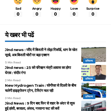
Sad
Angry
Happy
Love
Surprise
0
0
0
0
0
ये खबर भी पढें
Jind news : जींद में बिजली ने तोड़ा रिकॉर्ड, धान के खेत
सूखे, अब बिजली चोरों पर बड़ा एक्शन
हरियाणा
5 Min Read
Jind news : 25 को परिवहन मंत्री आवास का होगा
घेराव : संदीप रंगा
हरियाणा
2 Min Read
New Hydrogen Train : सोनीपत से दिल्ली के बीच
चलेगी हाइड्रोजन ट्रेन, टेस्टिंग चल रही
हरियाणा
3 Min Read
Jind News : 9 दिन बाद फिर से शहर के अंदर से शुरू
हुई हांसी, बरवाला, अंसध, नरवाना रूट की बसें