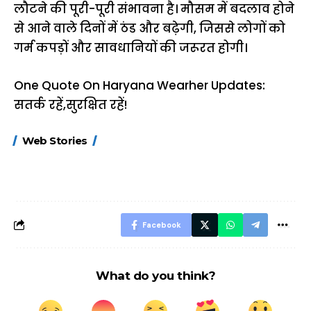
लौटने की पूरी-पूरी संभावना है। मौसम में बदलाव होने
से आने वाले दिनों में ठंड और बढ़ेगी, जिससे लोगों को
गर्म कपड़ों और सावधानियों की जरूरत होगी।
One Quote On Haryana Wearher Updates:
सतर्क रहें,सुरक्षित रहें!
15 नवंबर से लागू होंगे
ऐसे बनाएं अपनी पसंद की
मोटापे को कम कर
Web Stories
FASTag के ये नए
UPI ID? जानें यहां
लिए खाएं ये बेहत्तर
नियम, डबल टोल से
शानदार ट्रिक
बचने के लिए जानें ये 6
आसान ट्रिक्स
Facebook
What do you think?