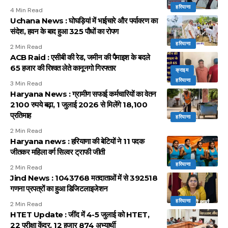
हरियाणा
4 Min Read
Uchana News : घोघड़ियां में भाईचारे और पर्यावरण का
संदेश, हवन के बाद हुआ 325 पौधों का रोपण
हरियाणा
2 Min Read
ACB Raid : एसीबी की रेड, जमीन की पैमाइश के बदले
65 हजार की रिश्वत लेते कानूनगो गिरफ्तार
क्राइम
हरियाणा
3 Min Read
Haryana News : ग्रामीण सफाई कर्मचारियों का वेतन
2100 रुपये बढ़ा, 1 जुलाई 2026 से मिलेंगे 18,100
प्रतिमाह
हरियाणा
2 Min Read
Haryana news : हरियाणा की बेटियों ने 11 पदक
जीतकर महिला वर्ग सिल्वर ट्राफी जीती
हरियाणा
2 Min Read
Jind News : 1043768 मतदाताओं में से 392518
गणना प्रपत्रों का हुआ डिजिटलाइजेशन
हरियाणा
2 Min Read
HTET Update : जींद में 4-5 जुलाई को HTET,
22 परीक्षा केंद्र, 12 हजार 874 अभ्यार्थी