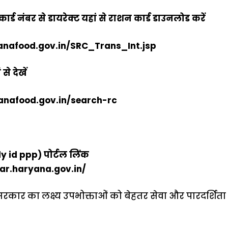
र्ड नंबर से डायरेक्ट यहां से राशन कार्ड डाउनलोड करें
anafood.gov.in/SRC_Trans_Int.jsp
से देखें
anafood.gov.in/search-rc
y id ppp) पोर्टल लिंक
ar.haryana.gov.in/
कार का लक्ष्य उपभोक्ताओं को बेहतर सेवा और पारदर्शिता प
ऐसे बनाएं अपनी
मोटापे को कम
बदलते मौसम 