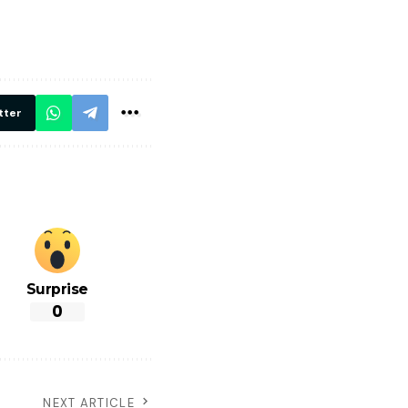
मार,
ट्रेनें… रेलवे ने
थ ये 5
सभी DRM को
रें!
दिए सख्त निर्देश,
रियल टाइम होगी
निगरानी
tter
Surprise
0
NEXT ARTICLE