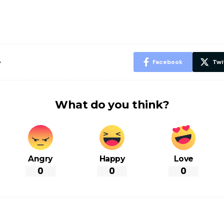
पसंद की UPI
करने के लिए खाएं
नही होंगे बी
ID? जानें यहां
ये बेहत्तर चीजें
हल्दी के सा
शानदार ट्रिक
चीजें सेवन क
रहेंगे स्वस्थ
e
Facebook
Twi
What do you think?
Angry
Happy
Love
0
0
0