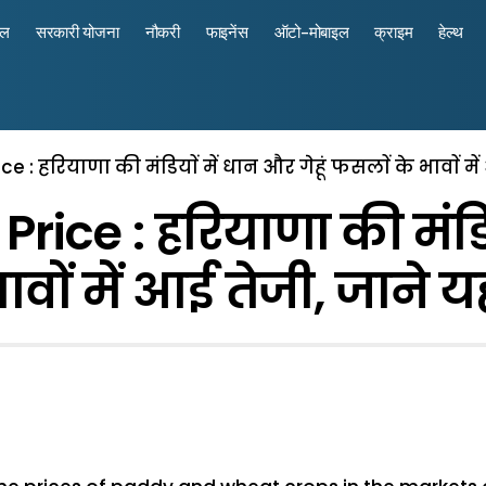
रल
सरकारी योजना
नौकरी
फाइनेंस
ऑटो-मोबाइल
क्राइम
हेल्थ
: हरियाणा की मंडियाें में धान और गेहूं फसलाें के भावाें मे
ce : हरियाणा की मंडियाे
ावाें में आई तेजी, जाने य