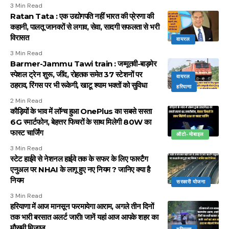
3 Min Read
Ratan Tata : एक उद्योगपति नहीं भारत की प्रेरणा की
कहानी, पालतू जानवरों से लगाव, सेवा, सादगी सफलता से भरी
विरासत
वायरल
3 Min Read
Barmer-Jammu Tawi train : जम्मूतवी-बाड़मेर
स्पेशल ट्रेन शुरू, जींद, रोहतक समेत 37 स्टेशनों पर
वायरल
ठहराव, रिंगस पर भी रूकेगी, खाटू श्याम भक्तों को सुविधा
हरियाणा
2 Min Read
कौड़ियों के भाव में लॉन्च हुआ OnePlus का सबसे सस्ता
6G स्मार्टफोन, बेहत्तर फिचरों के साथ मिलेगी 80W का
फास्ट चार्जिंग
ऑटो-मोबाइल
3 Min Read
स्टेट हाईवे से नेशनल हाईवे तक के सफर के लिए फास्टैग
एनुअल पर NHAI के लागू हुए नए नियम ? जानिए क्या है
नियम
सरकारी योजना
3 Min Read
हरियाणा में आज मानसून फरमायेगा आराम, अगले तीन दिनों
तक भारी बरसात अलर्ट जारी! जानें यहां आज आपके शहर का
मौसमी मिजाज