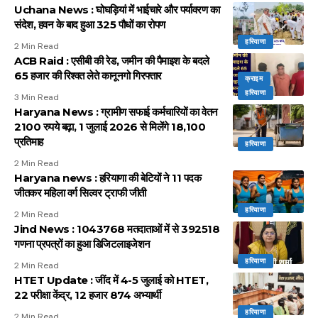
Uchana News : घोघड़ियां में भाईचारे और पर्यावरण का
संदेश, हवन के बाद हुआ 325 पौधों का रोपण
हरियाणा
2 Min Read
ACB Raid : एसीबी की रेड, जमीन की पैमाइश के बदले
65 हजार की रिश्वत लेते कानूनगो गिरफ्तार
क्राइम
हरियाणा
3 Min Read
Haryana News : ग्रामीण सफाई कर्मचारियों का वेतन
2100 रुपये बढ़ा, 1 जुलाई 2026 से मिलेंगे 18,100
प्रतिमाह
हरियाणा
2 Min Read
Haryana news : हरियाणा की बेटियों ने 11 पदक
जीतकर महिला वर्ग सिल्वर ट्राफी जीती
हरियाणा
2 Min Read
Jind News : 1043768 मतदाताओं में से 392518
गणना प्रपत्रों का हुआ डिजिटलाइजेशन
हरियाणा
2 Min Read
HTET Update : जींद में 4-5 जुलाई को HTET,
22 परीक्षा केंद्र, 12 हजार 874 अभ्यार्थी
हरियाणा
2 Min Read