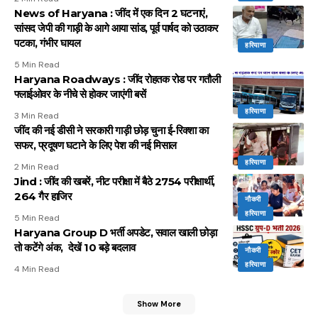
News of Haryana : जींद में एक दिन 2 घटनाएं,
सांसद जेपी की गाड़ी के आगे आया सांड, पूर्व पार्षद को उठाकर
पटका, गंभीर घायल
हरियाणा
5 Min Read
Haryana Roadways : जींद रोहतक रोड पर गतौली
फ्लाईओवर के नीचे से होकर जाएंगी बसें
हरियाणा
3 Min Read
जींद की नई डीसी ने सरकारी गाड़ी छोड़ चुना ई-रिक्शा का
सफर, प्रदूषण घटाने के लिए पेश की नई मिसाल
हरियाणा
2 Min Read
Jind : जींद की खबरें, नीट परीक्षा में बैठे 2754 परीक्षार्थी,
264 गैर हाजिर
नौकरी
हरियाणा
5 Min Read
Haryana Group D भर्ती अपडेट, सवाल खाली छोड़ा
तो कटेंगे अंक, देखें 10 बड़े बदलाव
नौकरी
हरियाणा
4 Min Read
Show More