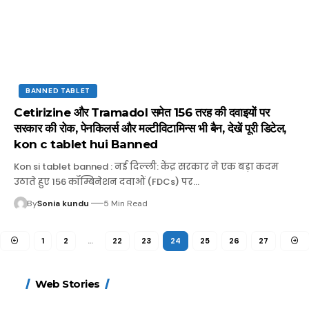
BANNED TABLET
Cetirizine और Tramadol समेत 156 तरह की दवाइयों पर
सरकार की रोक, पेनकिलर्स और मल्टीविटामिन्स भी बैन, देखें पूरी डिटेल,
kon c tablet hui Banned
Kon si tablet banned : नई दिल्ली: केंद्र सरकार ने एक बड़ा कदम
उठाते हुए 156 कॉम्बिनेशन दवाओं (FDCs) पर…
By
Sonia kundu
5 Min Read
1
2
…
22
23
24
25
26
27
15 नवंबर से लागू होंगे
ऐसे बनाएं अपनी पसंद की
मोटापे को कम करने के लिए
बदलते मौसम में नही होंगे
Web Stories
FASTag के ये नए नियम,
UPI ID? जानें यहां
खाएं ये बेहत्तर चीजें
बीमार, हल्दी के साथ ये 5