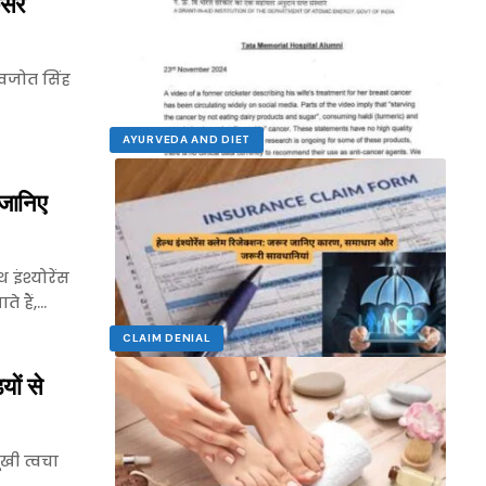
ंसर
नवजोत सिंह
AYURVEDA AND DIET
 जानिए
 इंश्योरेंस
 हैं,…
CLAIM DENIAL
ों से
ूखी त्वचा