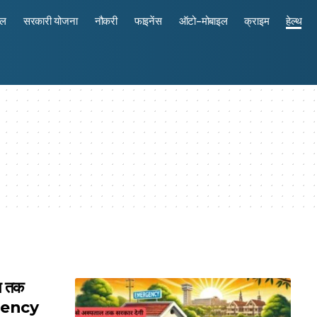
रल
सरकारी योजना
नौकरी
फाइनेंस
ऑटो-मोबाइल
क्राइम
हेल्थ
ाल तक
rgency