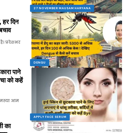
27 NOVEMBER MAUSAM HARYANA
, हर दिन
 बचाव
ै। प्रदेशभर
DENGU
ारा पाने
वचा को कहें
 समस्या आम
APPLY FACE SERUM
ी का