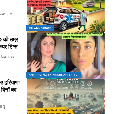
रकार ने
…
CM ANNOUNCE
की उम्र
ेयर टिप्स
ी देखभाल
ANTI-AGING SKINCARE AFTER 40
हरियाणा
दिनों का
 है।