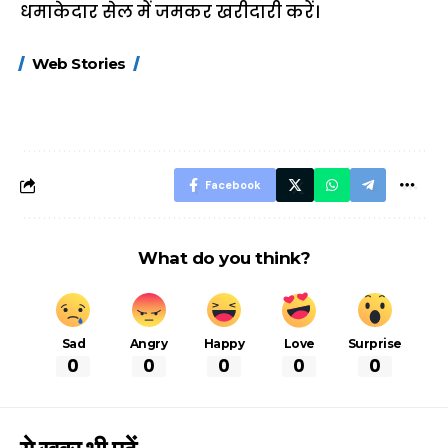
धमाकेदार सेल में जमकर खरीदारी करें।
15 नवंबर से लागू होंगे
ऐसे बनाएं अपनी पसंद की
मोटापे को कम कर
Web Stories
FASTag के ये नए
UPI ID? जानें यहां
लिए खाएं ये बेहत्तर
नियम, डबल टोल से
शानदार ट्रिक
बचने के लिए जानें ये 6
आसान ट्रिक्स
Facebook
What do you think?
Sad
Angry
Happy
Love
Surprise
0
0
0
0
0