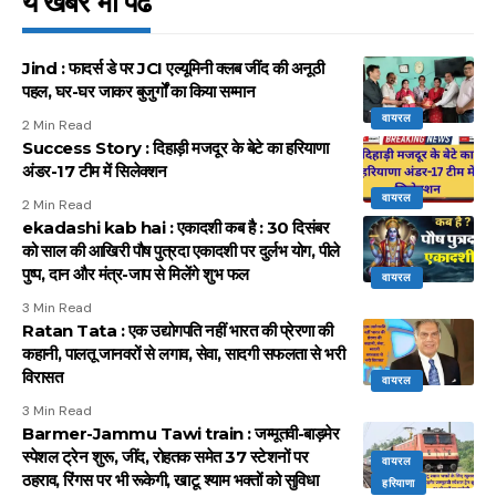
ये खबर भी पढें
Jind : फादर्स डे पर JCI एल्यूमिनी क्लब जींद की अनूठी
पहल, घर-घर जाकर बुजुर्गों का किया सम्मान
वायरल
2 Min Read
Success Story : दिहाड़ी मजदूर के बेटे का हरियाणा
अंडर-17 टीम में सिलेक्शन
वायरल
2 Min Read
ekadashi kab hai : एकादशी कब है : 30 दिसंबर
को साल की आखिरी पौष पुत्रदा एकादशी पर दुर्लभ योग, पीले
पुष्प, दान और मंत्र-जाप से मिलेंगे शुभ फल
वायरल
3 Min Read
Ratan Tata : एक उद्योगपति नहीं भारत की प्रेरणा की
कहानी, पालतू जानवरों से लगाव, सेवा, सादगी सफलता से भरी
विरासत
वायरल
3 Min Read
Barmer-Jammu Tawi train : जम्मूतवी-बाड़मेर
स्पेशल ट्रेन शुरू, जींद, रोहतक समेत 37 स्टेशनों पर
वायरल
ठहराव, रिंगस पर भी रूकेगी, खाटू श्याम भक्तों को सुविधा
हरियाणा