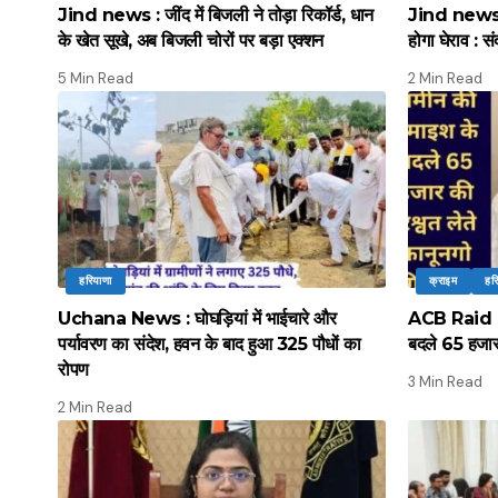
Jind news : जींद में बिजली ने तोड़ा रिकॉर्ड, धान
Jind news :
के खेत सूखे, अब बिजली चोरों पर बड़ा एक्शन
होगा घेराव : सं
5 Min Read
2 Min Read
हरियाणा
क्राइम
हर
Uchana News : घोघड़ियां में भाईचारे और
ACB Raid : ए
पर्यावरण का संदेश, हवन के बाद हुआ 325 पौधों का
बदले 65 हजार 
रोपण
3 Min Read
2 Min Read