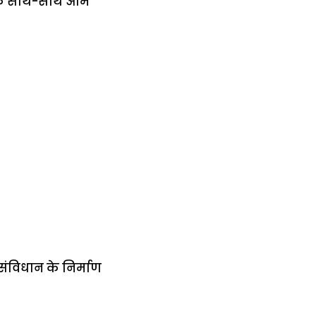
रों के साथ-साथ आम
ंविधान के निर्माण
में
अब लेट नहीं होंगी