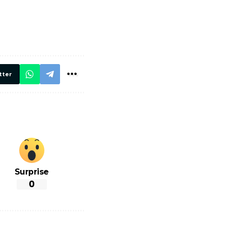
मार,
ट्रेनें… रेलवे ने
थ ये 5
सभी DRM को
रें!
दिए सख्त निर्देश,
रियल टाइम होगी
निगरानी
tter
Surprise
0