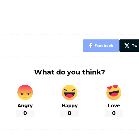
पसंद की UPI
करने के लिए खाएं
नही होंगे बी
ID? जानें यहां
ये बेहत्तर चीजें
हल्दी के सा
शानदार ट्रिक
चीजें सेवन क
रहेंगे स्वस्थ
e
Facebook
Twi
What do you think?
Angry
Happy
Love
0
0
0