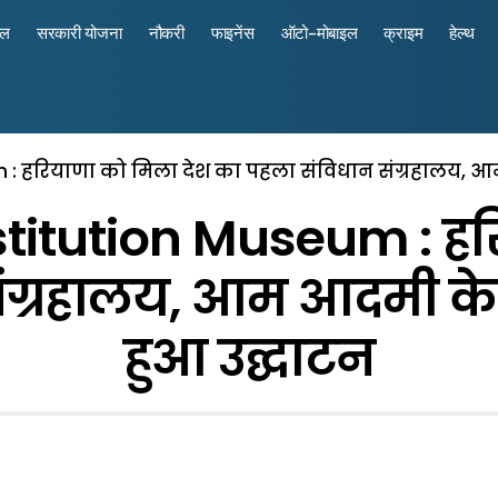
रल
सरकारी योजना
नौकरी
फाइनेंस
ऑटो-मोबाइल
क्राइम
हेल्थ
m : हरियाणा को मिला देश का पहला संविधान संग्रहालय, आम 
stitution Museum : ह
ग्रहालय, आम आदमी के हो
हुआ उद्घाटन