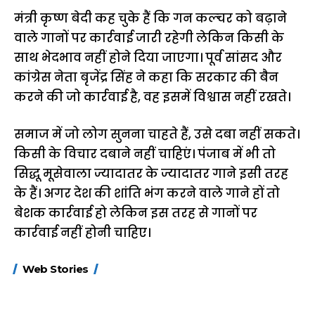
मंत्री कृष्ण बेदी कह चुके हैं कि गन कल्चर को बढ़ाने
वाले गानों पर कार्रवाई जारी रहेगी लेकिन किसी के
साथ भेदभाव नहीं होने दिया जाएगा। पूर्व सांसद और
कांग्रेस नेता बृजेंद्र सिंह ने कहा कि सरकार की बैन
करने की जो कार्रवाई है, वह इसमें विश्वास नहीं रखते।
समाज में जो लोग सुनना चाहते हैं, उसे दबा नहीं सकते।
किसी के विचार दबाने नहीं चाहिएं। पंजाब में भी तो
सिद्धू मूसेवाला ज्यादातर के ज्यादातर गाने इसी तरह
के हैं। अगर देश की शांति भंग करने वाले गाने हों तो
बेशक कार्रवाई हो लेकिन इस तरह से गानों पर
कार्रवाई नहीं होनी चाहिए।
15 नवंबर से लागू होंगे
ऐसे बनाएं अपनी पसंद की
मोटापे को कम कर
Web Stories
FASTag के ये नए
UPI ID? जानें यहां
लिए खाएं ये बेहत्तर
नियम, डबल टोल से
शानदार ट्रिक
बचने के लिए जानें ये 6