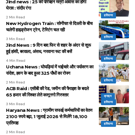
Jind news : 25 को परिवहन मंत्री आवास का होगा
घेराव : संदीप रंगा
हरियाणा
2 Min Read
New Hydrogen Train : सोनीपत से दिल्ली के बीच
चलेगी हाइड्रोजन ट्रेन, टेस्टिंग चल रही
हरियाणा
3 Min Read
Jind News : 9 दिन बाद फिर से शहर के अंदर से शुरू
हुई हांसी, बरवाला, अंसध, नरवाना रूट की बसें
हरियाणा
4 Min Read
Uchana News : घोघड़ियां में भाईचारे और पर्यावरण का
संदेश, हवन के बाद हुआ 325 पौधों का रोपण
हरियाणा
2 Min Read
ACB Raid : एसीबी की रेड, जमीन की पैमाइश के बदले
65 हजार की रिश्वत लेते कानूनगो गिरफ्तार
क्राइम
हरियाणा
3 Min Read
Haryana News : ग्रामीण सफाई कर्मचारियों का वेतन
2100 रुपये बढ़ा, 1 जुलाई 2026 से मिलेंगे 18,100
प्रतिमाह
हरियाणा
2 Min Read