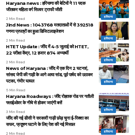
Haryana news : हरियाणा की बेटियों ने 11 पदक
जीतकर महिला वर्ग सिल्वर ट्राफी जीती
हरियाणा
2 Min Read
Jind News : 1043768 मतदाताओं में से 392518
गणना प्रपत्रों का हुआ डिजिटलाइजेशन
हरियाणा
2 Min Read
HTET Update : जींद में 4-5 जुलाई को HTET,
22 परीक्षा केंद्र, 12 हजार 874 अभ्यार्थी
हरियाणा
2 Min Read
News of Haryana : जींद में एक दिन 2 घटनाएं,
सांसद जेपी की गाड़ी के आगे आया सांड, पूर्व पार्षद को उठाकर
पटका, गंभीर घायल
हरियाणा
5 Min Read
Haryana Roadways : जींद रोहतक रोड पर गतौली
फ्लाईओवर के नीचे से होकर जाएंगी बसें
हरियाणा
3 Min Read
जींद की नई डीसी ने सरकारी गाड़ी छोड़ चुना ई-रिक्शा का
सफर, प्रदूषण घटाने के लिए पेश की नई मिसाल
हरियाणा
2 Min Read