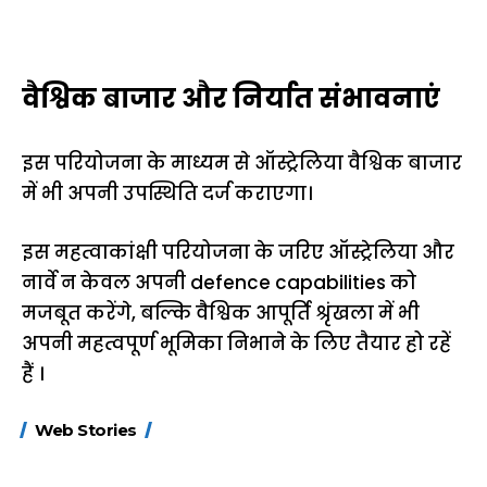
वैश्विक बाजार और निर्यात संभावनाएं
इस परियोजना के माध्यम से ऑस्ट्रेलिया वैश्विक बाजार
में भी अपनी उपस्थिति दर्ज कराएगा।
इस महत्वाकांक्षी परियोजना के जरिए ऑस्ट्रेलिया और
नार्वे न केवल अपनी defence capabilities को
मजबूत करेंगे, बल्कि वैश्विक आपूर्ति श्रृंखला में भी
अपनी महत्वपूर्ण भूमिका निभाने के लिए तैयार हो रहें
हैं ।
15 नवंबर से लागू होंगे
ऐसे बनाएं अपनी पसंद की
मोटापे को कम कर
Web Stories
FASTag के ये नए
UPI ID? जानें यहां
लिए खाएं ये बेहत्तर
नियम, डबल टोल से
शानदार ट्रिक