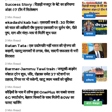
Success Story : दिहाड़ी मजदूर के बेटे का हरियाणा
अंडर-17 टीम में सिलेक्शन
वायरल
2 Min Read
ekadashi kab hai : एकादशी कब है : 30 दिसंबर
को साल की आखिरी पौष पुत्रदा एकादशी पर दुर्लभ योग, पीले
पुष्प, दान और मंत्र-जाप से मिलेंगे शुभ फल
वायरल
3 Min Read
Ratan Tata : एक उद्योगपति नहीं भारत की प्रेरणा की
कहानी, पालतू जानवरों से लगाव, सेवा, सादगी सफलता से भरी
विरासत
वायरल
3 Min Read
Barmer-Jammu Tawi train : जम्मूतवी-बाड़मेर
स्पेशल ट्रेन शुरू, जींद, रोहतक समेत 37 स्टेशनों पर
वायरल
ठहराव, रिंगस पर भी रूकेगी, खाटू श्याम भक्तों को सुविधा
हरियाणा
2 Min Read
कौड़ियों के भाव में लॉन्च हुआ OnePlus का सबसे सस्ता
6G स्मार्टफोन, बेहत्तर फिचरों के साथ मिलेगी 80W का
फास्ट चार्जिंग
ऑटो-मोबाइल
3 Min Read