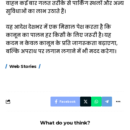
वाहन कई बार गलत तरीके से पार्किंग स्थलों और अन्य
सुविधाओं का लाभ उठाते हैं।
यह आदेश देशभर में एक मिसाल पेश करता है कि
कानून का पालन हर किसी के लिए जरूरी है। यह
कदम न केवल कानून के प्रति जागरूकता बढ़ाएगा,
बल्कि अपराध पर लगाम लगाने में भी मदद करेगा।
15 नवंबर से लागू होंगे
ऐसे बनाएं अपनी पसंद की
मोटापे को कम कर
Web Stories
FASTag के ये नए
UPI ID? जानें यहां
लिए खाएं ये बेहत्तर
नियम, डबल टोल से
शानदार ट्रिक
बचने के लिए जानें ये 6
आसान ट्रिक्स
Facebook
What do you think?