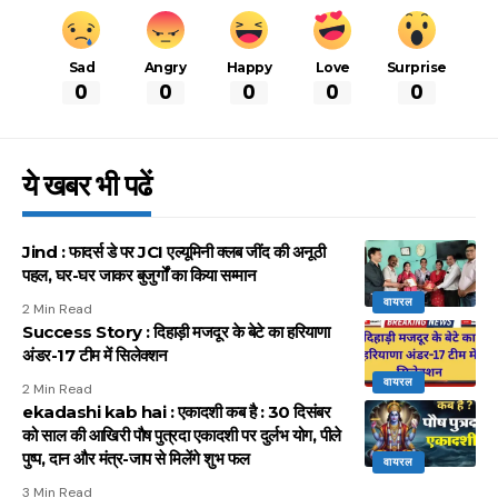
Sad
Angry
Happy
Love
Surprise
0
0
0
0
0
ये खबर भी पढें
Jind : फादर्स डे पर JCI एल्यूमिनी क्लब जींद की अनूठी
पहल, घर-घर जाकर बुजुर्गों का किया सम्मान
वायरल
2 Min Read
Success Story : दिहाड़ी मजदूर के बेटे का हरियाणा
अंडर-17 टीम में सिलेक्शन
वायरल
2 Min Read
ekadashi kab hai : एकादशी कब है : 30 दिसंबर
को साल की आखिरी पौष पुत्रदा एकादशी पर दुर्लभ योग, पीले
पुष्प, दान और मंत्र-जाप से मिलेंगे शुभ फल
वायरल
3 Min Read