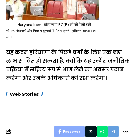
Haryana News: हरियाणा में BC(B) वर्ग को मिली बड़ी
सौगात, पंचायतों और निकाय चुनावों में मिलेगा इतने प्रतिशत आरक्षण का
लाभ
यह कदम हरियाणा के पिछड़े वर्गों के लिए एक बड़ा
लाभ साबित हो सकता है, क्योंकि यह उन्हें राजनीतिक
प्रक्रिया में सक्रिय रूप से भाग लेने का अवसर प्रदान
करेगा और उनके अधिकारों की रक्षा करेगा।
15 नवंबर से लागू होंगे
ऐसे बनाएं अपनी पसंद की
मोटापे को कम कर
Web Stories
FASTag के ये नए
UPI ID? जानें यहां
लिए खाएं ये बेहत्तर
नियम, डबल टोल से
शानदार ट्रिक
बचने के लिए जानें ये 6
आसान ट्रिक्स
Facebook