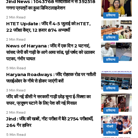
Jind News : 1043768 मतदाताओं में से 392518
गणना प्रपत्रों का हुआ डिजिटलाइजेशन
हरियाणा
2 Min Read
HTET Update : जींद में 4-5 जुलाई को HTET,
22 परीक्षा केंद्र, 12 हजार 874 अभ्यार्थी
हरियाणा
2 Min Read
News of Haryana : जींद में एक दिन 2 घटनाएं,
सांसद जेपी की गाड़ी के आगे आया सांड, पूर्व पार्षद को उठाकर
पटका, गंभीर घायल
हरियाणा
5 Min Read
Haryana Roadways : जींद रोहतक रोड पर गतौली
फ्लाईओवर के नीचे से होकर जाएंगी बसें
हरियाणा
3 Min Read
जींद की नई डीसी ने सरकारी गाड़ी छोड़ चुना ई-रिक्शा का
सफर, प्रदूषण घटाने के लिए पेश की नई मिसाल
हरियाणा
2 Min Read
Jind : जींद की खबरें, नीट परीक्षा में बैठे 2754 परीक्षार्थी,
264 गैर हाजिर
नौकरी
हरियाणा
5 Min Read