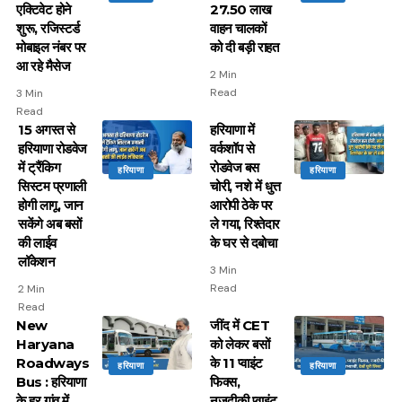
एक्टिवेट होने
27.50 लाख
शुरू, रजिस्टर्ड
वाहन चालकों
मोबाइल नंबर पर
को दी बड़ी राहत
आ रहे मैसेज
2 Min
Read
3 Min
Read
15 अगस्त से
हरियाणा में
हरियाणा रोडवेज
वर्कशॉप से
में ट्रैंकिग
रोडवेज बस
हरियाणा
हरियाणा
सिस्टम प्रणाली
चोरी, नशे में धुत्त
होगी लागू, जान
आरोपी ठेके पर
सकेंगे अब बसों
ले गया, रिश्तेदार
की लाईव
के घर से दबोचा
लॉकेशन
3 Min
Read
2 Min
Read
New
जींद में CET
Haryana
को लेकर बसों
Roadways
के 11 प्वाइंट
हरियाणा
हरियाणा
Bus : हरियाणा
फिक्स,
के हर गांव में
नजदीकी प्वाइंट