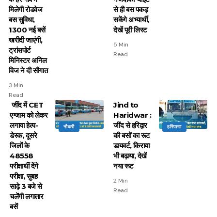
मिलेगी रोडवेज
से ही बस पकड़
बस सुविधा,
सकेंगे अभ्यार्थी,
1300 नई बसें
देखें पूरी लिस्ट
खरीदी जाएंगी,
5 Min
ट्रांसपोर्ट
Read
मिनिस्टर अनिल
विज ने दी सौगात
3 Min
Read
जींद में CET
Jind to
एग्जाम को लेकर
Haridwar :
लगाया हेल्प-
जींद से हरिद्वार
नौकरी
हरियाणा
डेस्क, दूसरे
की बसों का रूट
जिलों के
डायवर्ट, किराया
48558
भी बढ़ाया, देखें
परीक्षार्थी देंगे
नया रूट
परीक्षा, सुबह
2 Min
साढ़े 3 बजे से
Read
चलेंगी लगातार
बसें