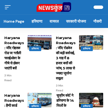
Home Page
हरियाणा
वायरल
सरकारी योजना
नौकरी
Haryana
Haryana
Roadways
Roadways
: जींद रोहतक
: जींद रोडवेज
हरियाणा
हरियाणा
रोड पर गतौली
की बड़ी कार्रवाई,
फ्लाईओवर के
3 माह में 8
नीचे से होकर
हजार बसों की
जाएंगी बसें
जांच, 5 लाख से
ज्यादा जुर्माना
3 Min
वसूला
Read
3 Min
Read
Haryana
सुप्रीम कोर्ट ने
Roadways
हरियाणा के 14
: हैप्पी कार्ड
जिलों के
हरियाणा
हरियाणा