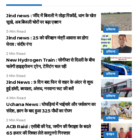
Jind news : जींद में बिजली ने तोड़ा रिकॉर्ड, धान के खेत
सूखे, अब बिजली चोरों पर बड़ा एक्शन
हरियाणा
5 Min Read
Jind news : 25 को परिवहन मंत्री आवास का होगा
घेराव : संदीप रंगा
हरियाणा
2 Min Read
New Hydrogen Train : सोनीपत से दिल्ली के बीच
चलेगी हाइड्रोजन ट्रेन, टेस्टिंग चल रही
हरियाणा
3 Min Read
Jind News : 9 दिन बाद फिर से शहर के अंदर से शुरू
हुई हांसी, बरवाला, अंसध, नरवाना रूट की बसें
हरियाणा
4 Min Read
Uchana News : घोघड़ियां में भाईचारे और पर्यावरण का
संदेश, हवन के बाद हुआ 325 पौधों का रोपण
हरियाणा
2 Min Read
ACB Raid : एसीबी की रेड, जमीन की पैमाइश के बदले
65 हजार की रिश्वत लेते कानूनगो गिरफ्तार
क्राइम