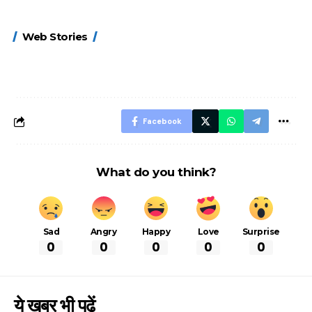
15 नवंबर से लागू होंगे
ऐसे बनाएं अपनी पसंद की
मोटापे को कम कर
Web Stories
FASTag के ये नए
UPI ID? जानें यहां
लिए खाएं ये बेहत्तर
नियम, डबल टोल से
शानदार ट्रिक
बचने के लिए जानें ये 6
आसान ट्रिक्स
Facebook
What do you think?
Sad
Angry
Happy
Love
Surprise
0
0
0
0
0
ये खबर भी पढें