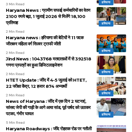
हरियाणा
3 Min Read
Haryana News : ग्रामीण सफाई कर्मचारियों का वेतन
2100 रुपये बढ़ा, 1 जुलाई 2026 से मिलेंगे 18,100
प्रतिमाह
हरियाणा
2 Min Read
Haryana news : हरियाणा की बेटियों ने 11 पदक
जीतकर महिला वर्ग सिल्वर ट्राफी जीती
हरियाणा
2 Min Read
Jind News : 1043768 मतदाताओं में से 392518
गणना प्रपत्रों का हुआ डिजिटलाइजेशन
हरियाणा
2 Min Read
HTET Update : जींद में 4-5 जुलाई को HTET,
22 परीक्षा केंद्र, 12 हजार 874 अभ्यार्थी
हरियाणा
2 Min Read
News of Haryana : जींद में एक दिन 2 घटनाएं,
सांसद जेपी की गाड़ी के आगे आया सांड, पूर्व पार्षद को उठाकर
पटका, गंभीर घायल
हरियाणा
5 Min Read
Haryana Roadways : जींद रोहतक रोड पर गतौली