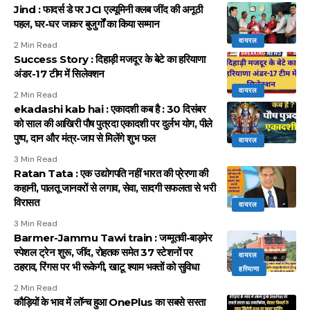
Jind : फादर्स डे पर JCI एल्यूमिनी क्लब जींद की अनूठी
पहल, घर-घर जाकर बुजुर्गों का किया सम्मान
वायरल
2 Min Read
Success Story : दिहाड़ी मजदूर के बेटे का हरियाणा
अंडर-17 टीम में सिलेक्शन
वायरल
2 Min Read
ekadashi kab hai : एकादशी कब है : 30 दिसंबर
को साल की आखिरी पौष पुत्रदा एकादशी पर दुर्लभ योग, पीले
पुष्प, दान और मंत्र-जाप से मिलेंगे शुभ फल
वायरल
3 Min Read
Ratan Tata : एक उद्योगपति नहीं भारत की प्रेरणा की
कहानी, पालतू जानवरों से लगाव, सेवा, सादगी सफलता से भरी
विरासत
वायरल
3 Min Read
Barmer-Jammu Tawi train : जम्मूतवी-बाड़मेर
स्पेशल ट्रेन शुरू, जींद, रोहतक समेत 37 स्टेशनों पर
वायरल
ठहराव, रिंगस पर भी रूकेगी, खाटू श्याम भक्तों को सुविधा
हरियाणा
2 Min Read
कौड़ियों के भाव में लॉन्च हुआ OnePlus का सबसे सस्ता