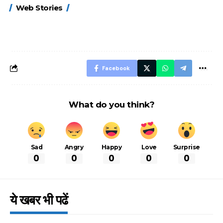
15 नवंबर से लागू होंगे
ऐसे बनाएं अपनी पसंद की
मोटापे को कम कर
Web Stories
FASTag के ये नए
UPI ID? जानें यहां
लिए खाएं ये बेहत्तर
नियम, डबल टोल से
शानदार ट्रिक
बचने के लिए जानें ये 6
आसान ट्रिक्स
Facebook
What do you think?
Sad
Angry
Happy
Love
Surprise
0
0
0
0
0
ये खबर भी पढें