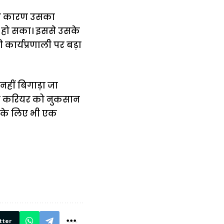
 के कारण उसका
ीं हो सका। इससे उसके
ी कार्यप्रणाली पर बड़ा
हीं बिगाड़ा जा
 के करियर को नुकसान
ों के लिए भी एक
में
अब लेट नहीं होंगी
मार,
ट्रेनें… रेलवे ने
थ ये 5
सभी DRM को
रें!
दिए सख्त निर्देश,
रियल टाइम होगी
निगरानी
tter