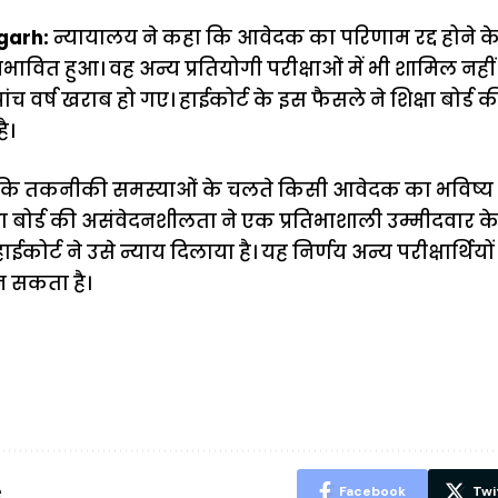
garh:
न्यायालय ने कहा कि आवेदक का परिणाम रद्द होने
्रभावित हुआ। वह अन्य प्रतियोगी परीक्षाओं में भी शामिल नह
ांच वर्ष खराब हो गए। हाईकोर्ट के इस फैसले ने शिक्षा बोर्ड क
ै।
 कि तकनीकी समस्याओं के चलते किसी आवेदक का भविष्य न
ा बोर्ड की असंवेदनशीलता ने एक प्रतिभाशाली उम्मीदवार
ईकोर्ट ने उसे न्याय दिलाया है। यह निर्णय अन्य परीक्षार्थिय
न सकता है।
ऐसे बनाएं अपनी
मोटापे को कम
बदलते मौसम 
पसंद की UPI
करने के लिए खाएं
नही होंगे बी
ID? जानें यहां
ये बेहत्तर चीजें
हल्दी के सा
शानदार ट्रिक
चीजें सेवन क
रहेंगे स्वस्थ
e
Facebook
Twi