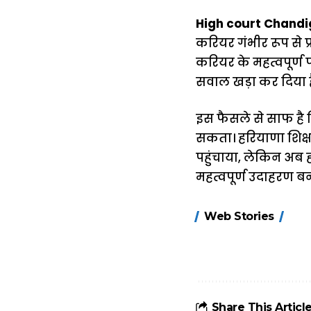
High court Chandi
करियर गंभीर रूप से प
करियर के महत्वपूर्ण प
सवाल खड़ा कर दिया ह
इस फैसले से साफ है
सकता। हरियाणा शिक्ष
पहुंचाया, लेकिन अब हा
महत्वपूर्ण उदाहरण ब
15 नवंबर से लागू
Web Stories
होंगे FASTag के
ये नए नियम, डबल
टोल से बचने के
लिए जानें ये 6
आसान ट्रिक्स
Share This Articl