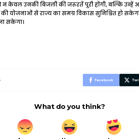
न केवल उनकी बिजली की जरूरतें पूरी होंगी, बल्कि उन्हें 
र की योजनाओं से राज्य का समग्र विकास सुनिश्चित हो सकेग
जा सकेगा।
ऐसे बनाएं अपनी
मोटापे को कम
बदलते मौसम 
पसंद की UPI
करने के लिए खाएं
नही होंगे बी
ID? जानें यहां
ये बेहत्तर चीजें
हल्दी के सा
शानदार ट्रिक
चीजें सेवन क
रहेंगे स्वस्थ
e
Facebook
Twi
What do you think?