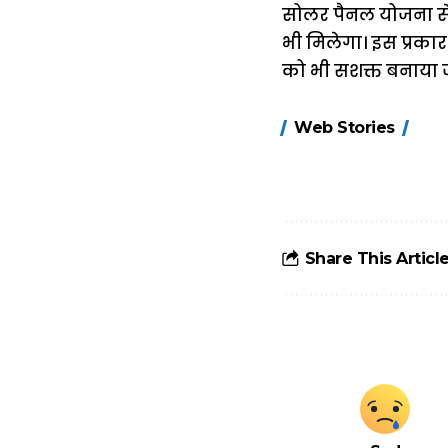
सोलर पैनल योजना से 
भी मिलेगा। इस प्रका
को भी सशक्त बनाया 
15 नवंबर से लागू
Web Stories
होंगे FASTag के
ये नए नियम, डबल
टोल से बचने के
लिए जानें ये 6
आसान ट्रिक्स
Share This Articl