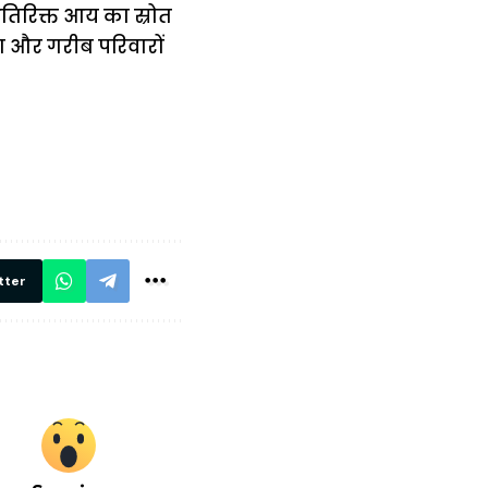
अतिरिक्त आय का स्रोत
ा और गरीब परिवारों
में
अब लेट नहीं होंगी
मार,
ट्रेनें… रेलवे ने
थ ये 5
सभी DRM को
रें!
दिए सख्त निर्देश,
रियल टाइम होगी
निगरानी
tter