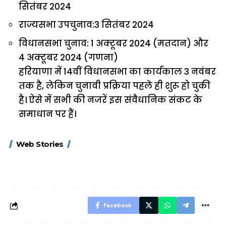
सितंबर 2024
राज्यसभा उपचुनाव:3 सितंबर 2024
विधानसभा चुनाव: 1 अक्टूबर 2024 (मतदान) और
4 अक्टूबर 2024 (गणना)
हरियाणा में 14वीं विधानसभा का कार्यकाल 3 नवंबर
तक है, लेकिन चुनावी प्रक्रिया पहले ही शुरू हो चुकी
है। ऐसे में सभी की नजरें इस संवैधानिक संकट के
समाधान पर हैं।
15 नवंबर से लागू होंगे
ऐसे बनाएं अपनी पसंद की
मोटापे को कम कर
Web Stories
FASTag के ये नए
UPI ID? जानें यहां
लिए खाएं ये बेहत्तर
नियम, डबल टोल से
शानदार ट्रिक
बचने के लिए जानें ये 6
आसान ट्रिक्स
Facebook