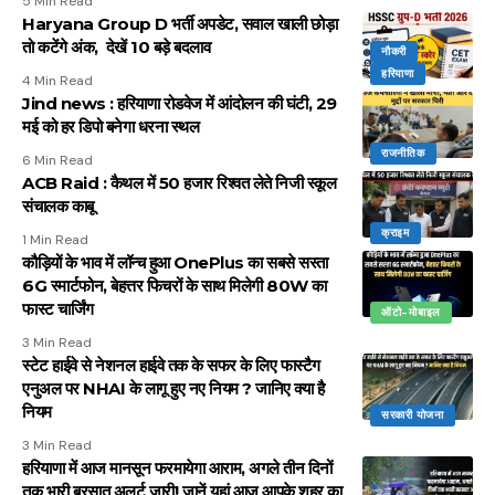
5 Min Read
Haryana Group D भर्ती अपडेट, सवाल खाली छोड़ा
तो कटेंगे अंक, देखें 10 बड़े बदलाव
नौकरी
हरियाणा
4 Min Read
Jind news : हरियाणा रोडवेज में आंदोलन की घंटी, 29
मई को हर डिपो बनेगा धरना स्थल
राजनीतिक
6 Min Read
ACB Raid : कैथल में 50 हजार रिश्वत लेते निजी स्कूल
संचालक काबू
क्राइम
1 Min Read
कौड़ियों के भाव में लॉन्च हुआ OnePlus का सबसे सस्ता
6G स्मार्टफोन, बेहत्तर फिचरों के साथ मिलेगी 80W का
फास्ट चार्जिंग
ऑटो-मोबाइल
3 Min Read
स्टेट हाईवे से नेशनल हाईवे तक के सफर के लिए फास्टैग
एनुअल पर NHAI के लागू हुए नए नियम ? जानिए क्या है
नियम
सरकारी योजना
3 Min Read
हरियाणा में आज मानसून फरमायेगा आराम, अगले तीन दिनों
तक भारी बरसात अलर्ट जारी! जानें यहां आज आपके शहर का