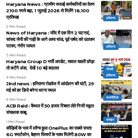
Haryana News : ग्रामीण सफाई कर्मचारियों का वेतन
2100 रुपये बढ़ा, 1 जुलाई 2026 से मिलेंगे 18,100
प्रतिमाह
हरियाणा
2 Min Read
News of Haryana : जींद में एक दिन 2 घटनाएं,
सांसद जेपी की गाड़ी के आगे आया सांड, पूर्व पार्षद को उठाकर
पटका, गंभीर घायल
हरियाणा
5 Min Read
Haryana Group D भर्ती अपडेट, सवाल खाली छोड़ा
तो कटेंगे अंक, देखें 10 बड़े बदलाव
नौकरी
हरियाणा
4 Min Read
Jind news : हरियाणा रोडवेज में आंदोलन की घंटी, 29
मई को हर डिपो बनेगा धरना स्थल
राजनीतिक
6 Min Read
ACB Raid : कैथल में 50 हजार रिश्वत लेते निजी स्कूल
संचालक काबू
क्राइम
1 Min Read
कौड़ियों के भाव में लॉन्च हुआ OnePlus का सबसे सस्ता
6G स्मार्टफोन, बेहत्तर फिचरों के साथ मिलेगी 80W का