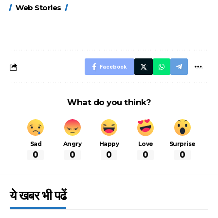
15 नवंबर से लागू होंगे
ऐसे बनाएं अपनी पसंद की
मोटापे को कम कर
Web Stories
FASTag के ये नए
UPI ID? जानें यहां
लिए खाएं ये बेहत्तर
नियम, डबल टोल से
शानदार ट्रिक
बचने के लिए जानें ये 6
आसान ट्रिक्स
Facebook
What do you think?
Sad
Angry
Happy
Love
Surprise
0
0
0
0
0
ये खबर भी पढें