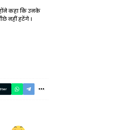
होंने कहा कि उनके
े नहीं हटेंगे ।
में
अब लेट नहीं होंगी
मार,
ट्रेनें… रेलवे ने
थ ये 5
सभी DRM को
रें!
दिए सख्त निर्देश,
रियल टाइम होगी
निगरानी
tter