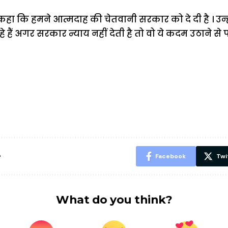
कहा कि हमने आत्मदाह की चेतवानी सरकार को दे दी है । उन्
 हैं अगर सरकार न्याय नहीं देती है तो वो ये कदम उठाने से पीछ
ऐसे बनाएं अपनी
मोटापे को कम
बदलते मौसम 
पसंद की UPI
करने के लिए खाएं
नही होंगे बी
ID? जानें यहां
ये बेहत्तर चीजें
हल्दी के सा
शानदार ट्रिक
चीजें सेवन क
रहेंगे स्वस्थ
e
Facebook
Twi
What do you think?