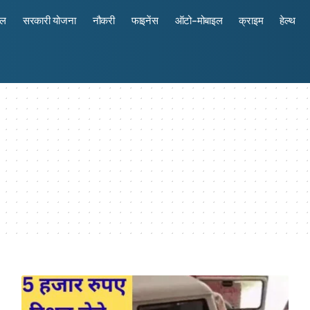
रल
सरकारी योजना
नौकरी
फाइनेंस
ऑटो-मोबाइल
क्राइम
हेल्थ