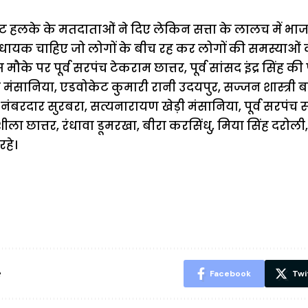
 हलके के मतदाताओं ने दिए लेकिन सत्ता के लालच में भाज
ायक चाहिए जो लोगों के बीच रह कर लोगों की समस्याओं
के पर पूर्व सरपंच टेकराम छात्तर, पूर्व सांसद इंद्र सिंह की
खेड़ी मंसानिया, एडवोकेट कुमारी रानी उदयपुर, सज्जन शास्त्री 
नंबरदार सुरबरा, सत्यनारायण खेड़ी मंसानिया, पूर्व सरपंच स
शीला छात्तर, रंधावा डूमरखा, बीरा करसिंधु, मिया सिंह दर
रहे।
ऐसे बनाएं अपनी
मोटापे को कम
बदलते मौसम 
पसंद की UPI
करने के लिए खाएं
नही होंगे बी
ID? जानें यहां
ये बेहत्तर चीजें
हल्दी के सा
शानदार ट्रिक
चीजें सेवन क
रहेंगे स्वस्थ
e
Facebook
Twi