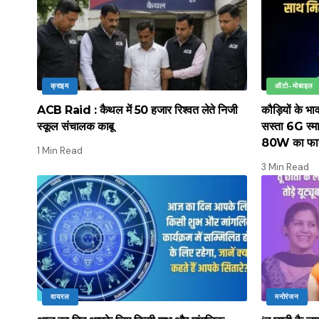
क्राइम
ऑटो-मोबाइल
ACB Raid : कैथल में 50 हजार रिश्वत लेते निजी
कौड़ियों के भ
स्कूल संचालक काबू
सस्ता 6G स्मार
80W का फास्ट
1 Min Read
3 Min Read
वायरल
मनोरंजन