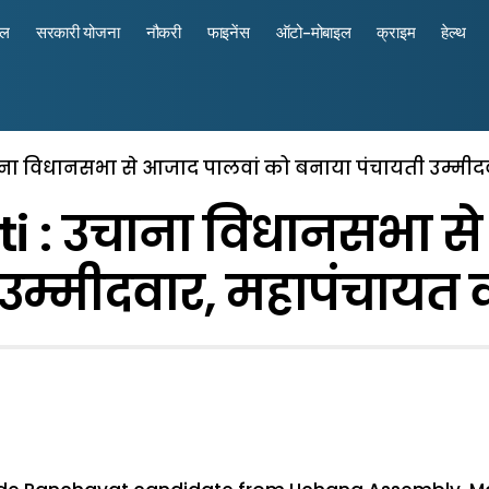
रल
सरकारी योजना
नौकरी
फाइनेंस
ऑटो-मोबाइल
क्राइम
हेल्थ
ाना विधानसभा से आजाद पालवां को बनाया पंचायती उम्मी
i : उचाना विधानसभा से
 उम्मीदवार, महापंचायत