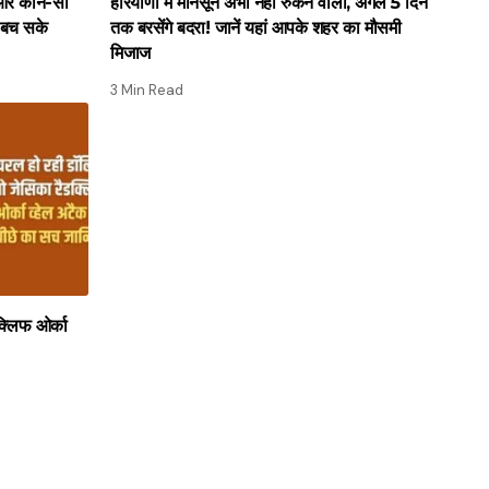
ै और कौन-सा
हरियाणा में मानसून अभी नहीं रुकने वाला, अगले 5 दिन
 बच सके
तक बरसेंगे बदरा! जानें यहां आपके शहर का मौसमी
मिजाज
3 Min Read
क्लिफ ओर्का