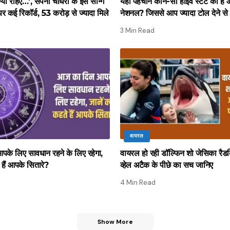
ग्या रहिए…’, सपना चौधरी के इस सॉन्ग
यहां पहचानें कौन-सा हाईवे स्टेट का ह
ूब पर कई रिकॉर्ड, 53 करोड़ से ज्यादा मिले
नेशनल? जिससे आप ज्यादा टोल देने से
3 Min Read
वायरल
के लिए सावधान रहने के लिए रहेगा,
वायरल हो रही डॉल्फिन शो जेसिका रैड
े हैं आपके सितारे?
व्हेल अटैक के पीछे का सच जानिए
4 Min Read
Show More