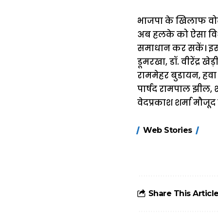
भाजपा के खिलाफ वोट
अब हलके को ऐसा विध
समाधान कर सकें। इस मौ
डूमरखा, डॉ. वीरेंद्र 
राममेहर बुडायन, हवा 
पार्षद रामपाल झील, 
वेदप्रकाश शर्मा मौजूद 
15 नवंबर से लागू
Web Stories
होंगे FASTag के
ये नए नियम, डबल
टोल से बचने के
लिए जानें ये 6
आसान ट्रिक्स
Share This Articl