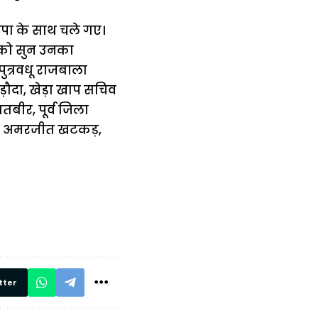
पा के साथ चले गए।
 को सुन उनका
 पुत्रवधू राजबाला
बड़ौदा, खेड़ा खाप सचिव
तबीर, पूर्व जिला
ोली, अमरजीत खटकड़,
में
अब लेट नहीं होंगी
मार,
ट्रेनें… रेलवे ने
थ ये 5
सभी DRM को
रें!
दिए सख्त निर्देश,
रियल टाइम होगी
निगरानी
tter