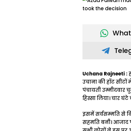
What
Tele
Uchana Rajneeti :
ह
उचाना की हॉट सीटों मे
पंचायती उम्मीदवार चु
हिस्सा लिया। चार घंट
इसमें सर्वसम्मति से
सहमति बनी। आजाद पाल
सभी लोगों ने इस पर अ