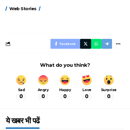
15 नवंबर से लागू होंगे
ऐसे बनाएं अपनी पसंद की
मोटापे को कम कर
Web Stories
FASTag के ये नए
UPI ID? जानें यहां
लिए खाएं ये बेहत्तर
नियम, डबल टोल से
शानदार ट्रिक
बचने के लिए जानें ये 6
आसान ट्रिक्स
Facebook
What do you think?
Sad
Angry
Happy
Love
Surprise
0
0
0
0
0
ये खबर भी पढें