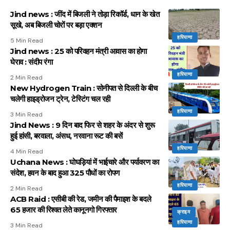
Jind news : जींद में बिजली ने तोड़ा रिकॉर्ड, धान के खेत
सूखे, अब बिजली चोरों पर बड़ा एक्शन
हरियाणा
5 Min Read
Jind news : 25 को परिवहन मंत्री आवास का होगा
घेराव : संदीप रंगा
हरियाणा
2 Min Read
New Hydrogen Train : सोनीपत से दिल्ली के बीच
चलेगी हाइड्रोजन ट्रेन, टेस्टिंग चल रही
हरियाणा
3 Min Read
Jind News : 9 दिन बाद फिर से शहर के अंदर से शुरू
हुई हांसी, बरवाला, अंसध, नरवाना रूट की बसें
हरियाणा
4 Min Read
Uchana News : घोघड़ियां में भाईचारे और पर्यावरण का
संदेश, हवन के बाद हुआ 325 पौधों का रोपण
हरियाणा
2 Min Read
ACB Raid : एसीबी की रेड, जमीन की पैमाइश के बदले
65 हजार की रिश्वत लेते कानूनगो गिरफ्तार
क्राइम
हरियाणा
3 Min Read