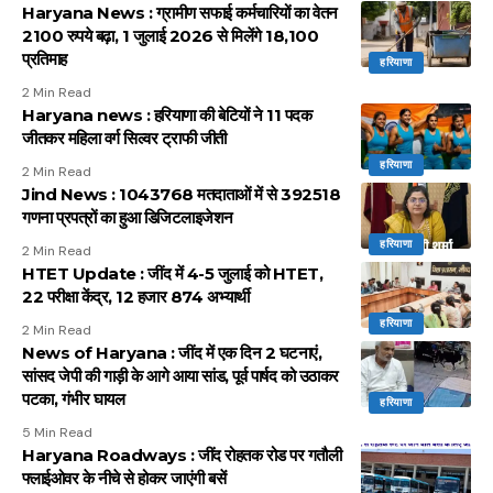
Haryana News : ग्रामीण सफाई कर्मचारियों का वेतन
2100 रुपये बढ़ा, 1 जुलाई 2026 से मिलेंगे 18,100
प्रतिमाह
हरियाणा
2 Min Read
Haryana news : हरियाणा की बेटियों ने 11 पदक
जीतकर महिला वर्ग सिल्वर ट्राफी जीती
हरियाणा
2 Min Read
Jind News : 1043768 मतदाताओं में से 392518
गणना प्रपत्रों का हुआ डिजिटलाइजेशन
हरियाणा
2 Min Read
HTET Update : जींद में 4-5 जुलाई को HTET,
22 परीक्षा केंद्र, 12 हजार 874 अभ्यार्थी
हरियाणा
2 Min Read
News of Haryana : जींद में एक दिन 2 घटनाएं,
सांसद जेपी की गाड़ी के आगे आया सांड, पूर्व पार्षद को उठाकर
पटका, गंभीर घायल
हरियाणा
5 Min Read
Haryana Roadways : जींद रोहतक रोड पर गतौली
फ्लाईओवर के नीचे से होकर जाएंगी बसें