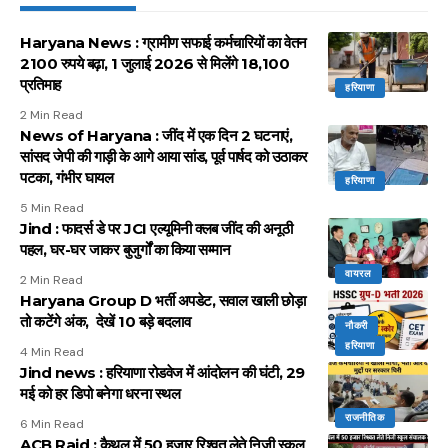
Haryana News : ग्रामीण सफाई कर्मचारियों का वेतन
2100 रुपये बढ़ा, 1 जुलाई 2026 से मिलेंगे 18,100
प्रतिमाह
हरियाणा
2 Min Read
News of Haryana : जींद में एक दिन 2 घटनाएं,
सांसद जेपी की गाड़ी के आगे आया सांड, पूर्व पार्षद को उठाकर
पटका, गंभीर घायल
हरियाणा
5 Min Read
Jind : फादर्स डे पर JCI एल्यूमिनी क्लब जींद की अनूठी
पहल, घर-घर जाकर बुजुर्गों का किया सम्मान
वायरल
2 Min Read
Haryana Group D भर्ती अपडेट, सवाल खाली छोड़ा
तो कटेंगे अंक, देखें 10 बड़े बदलाव
नौकरी
हरियाणा
4 Min Read
Jind news : हरियाणा रोडवेज में आंदोलन की घंटी, 29
मई को हर डिपो बनेगा धरना स्थल
राजनीतिक
6 Min Read
ACB Raid : कैथल में 50 हजार रिश्वत लेते निजी स्कूल