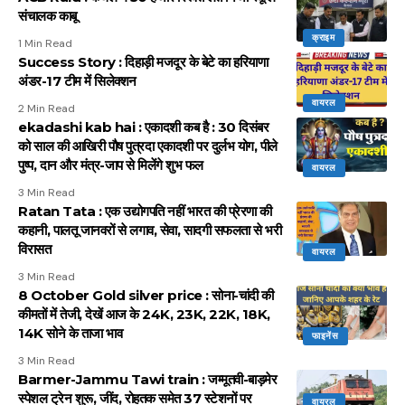
संचालक काबू
क्राइम
1 Min Read
Success Story : दिहाड़ी मजदूर के बेटे का हरियाणा
अंडर-17 टीम में सिलेक्शन
वायरल
2 Min Read
ekadashi kab hai : एकादशी कब है : 30 दिसंबर
को साल की आखिरी पौष पुत्रदा एकादशी पर दुर्लभ योग, पीले
पुष्प, दान और मंत्र-जाप से मिलेंगे शुभ फल
वायरल
3 Min Read
Ratan Tata : एक उद्योगपति नहीं भारत की प्रेरणा की
कहानी, पालतू जानवरों से लगाव, सेवा, सादगी सफलता से भरी
विरासत
वायरल
3 Min Read
8 October Gold silver price : सोना-चांदी की
कीमतों में तेजी, देखें आज के 24K, 23K, 22K, 18K,
14K सोने के ताजा भाव
फाइनेंस
3 Min Read
Barmer-Jammu Tawi train : जम्मूतवी-बाड़मेर
स्पेशल ट्रेन शुरू, जींद, रोहतक समेत 37 स्टेशनों पर
वायरल