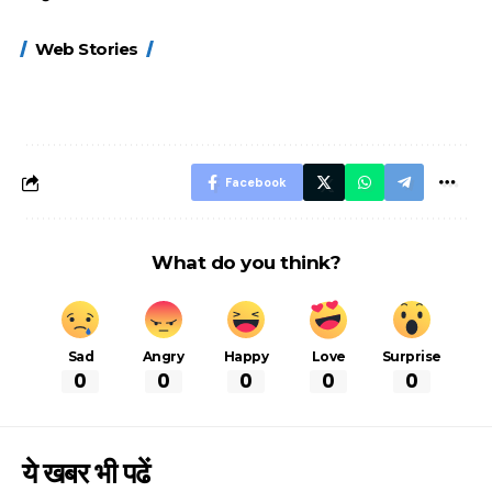
15 नवंबर से लागू होंगे
ऐसे बनाएं अपनी पसंद की
मोटापे को कम कर
Web Stories
FASTag के ये नए
UPI ID? जानें यहां
लिए खाएं ये बेहत्तर
नियम, डबल टोल से
शानदार ट्रिक
बचने के लिए जानें ये 6
आसान ट्रिक्स
Facebook
What do you think?
Sad
Angry
Happy
Love
Surprise
0
0
0
0
0
ये खबर भी पढें