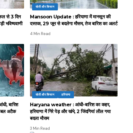
खेती और किसान
ल से 3 दिन
Mansoon Update : हरियाणा में मानसून की
़ी भविष्यवाणी
दस्तक, 29 जून से बदलेगा मौसम, तेज बारिश का अलर्ट
4 Min Read
खेती और किसान
हरियाणा
ी, बारिश
Haryana weather : आंधी-बारिश का कहर,
 डबल अटैक
हरियाणा में गिरे पेड़ और खंभे, 2 जिंदगियां लील गया
बदला मौसम
3 Min Read