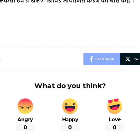
ागरूकता एवं प्रशिक्षण शिविर आयोजित करने की बात कही।
ऐसे बनाएं अपनी
मोटापे को कम
बदलते मौसम 
पसंद की UPI
करने के लिए खाएं
नही होंगे बी
ID? जानें यहां
ये बेहत्तर चीजें
हल्दी के सा
शानदार ट्रिक
चीजें सेवन क
रहेंगे स्वस्थ
e
Facebook
Twi
What do you think?
Angry
Happy
Love
0
0
0