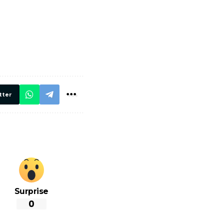
में
अब लेट नहीं होंगी
मार,
ट्रेनें… रेलवे ने
थ ये 5
सभी DRM को
रें!
दिए सख्त निर्देश,
रियल टाइम होगी
निगरानी
tter
Surprise
0