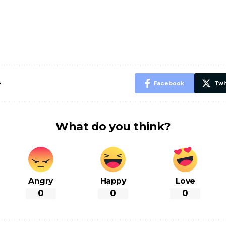
ऐसे बनाएं अपनी
मोटापे को कम
बदलते मौसम 
पसंद की UPI
करने के लिए खाएं
नही होंगे बी
ID? जानें यहां
ये बेहत्तर चीजें
हल्दी के सा
शानदार ट्रिक
चीजें सेवन क
रहेंगे स्वस्थ
e
Facebook
Twi
What do you think?
Angry
Happy
Love
0
0
0