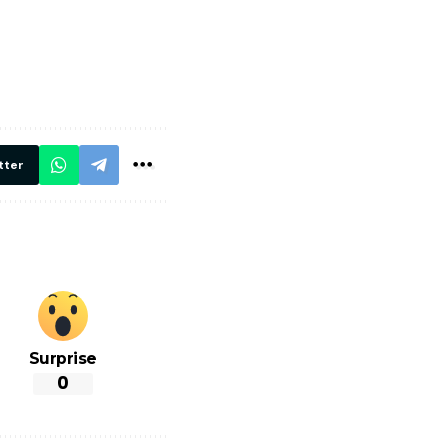
में
अब लेट नहीं होंगी
मार,
ट्रेनें… रेलवे ने
थ ये 5
सभी DRM को
रें!
दिए सख्त निर्देश,
रियल टाइम होगी
निगरानी
tter
Surprise
0