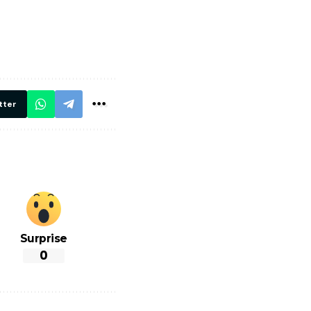
मार,
ट्रेनें… रेलवे ने
थ ये 5
सभी DRM को
रें!
दिए सख्त निर्देश,
रियल टाइम होगी
निगरानी
tter
Surprise
0