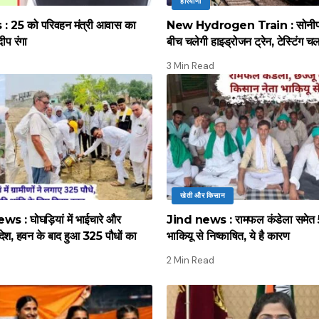
हरियाणा
 25 को परिवहन मंत्री आवास का
New Hydrogen Train : सोनीपत स
दीप रंगा
बीच चलेगी हाइड्रोजन ट्रेन, टेस्टिंग च
3 Min Read
खेती और किसान
 : घोघड़ियां में भाईचारे और
Jind news : रामफल कंडेला समेत 5
ंदेश, हवन के बाद हुआ 325 पौधों का
भाकियू से निष्काषित, ये है कारण
2 Min Read