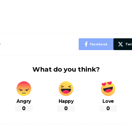
पसंद की UPI
करने के लिए खाएं
नही होंगे बी
ID? जानें यहां
ये बेहत्तर चीजें
हल्दी के सा
शानदार ट्रिक
चीजें सेवन क
रहेंगे स्वस्थ
e
Facebook
Twi
What do you think?
Angry
Happy
Love
0
0
0