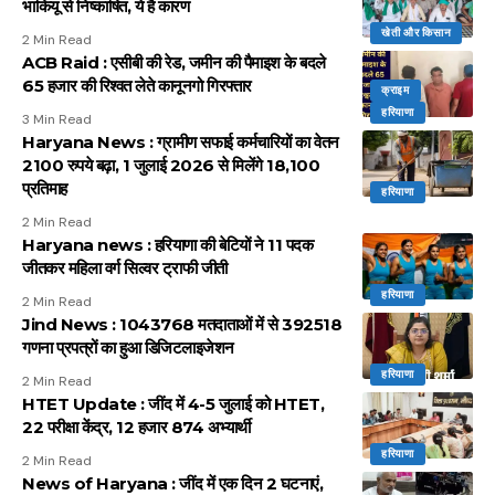
भाकियू से निष्काषित, ये है कारण
खेती और किसान
2 Min Read
ACB Raid : एसीबी की रेड, जमीन की पैमाइश के बदले
65 हजार की रिश्वत लेते कानूनगो गिरफ्तार
क्राइम
हरियाणा
3 Min Read
Haryana News : ग्रामीण सफाई कर्मचारियों का वेतन
2100 रुपये बढ़ा, 1 जुलाई 2026 से मिलेंगे 18,100
प्रतिमाह
हरियाणा
2 Min Read
Haryana news : हरियाणा की बेटियों ने 11 पदक
जीतकर महिला वर्ग सिल्वर ट्राफी जीती
हरियाणा
2 Min Read
Jind News : 1043768 मतदाताओं में से 392518
गणना प्रपत्रों का हुआ डिजिटलाइजेशन
हरियाणा
2 Min Read
HTET Update : जींद में 4-5 जुलाई को HTET,
22 परीक्षा केंद्र, 12 हजार 874 अभ्यार्थी
हरियाणा
2 Min Read
News of Haryana : जींद में एक दिन 2 घटनाएं,