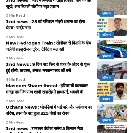
Jind news : जींद में बिजली ने तोड़ा रिकॉर्ड, धान के खेत
सूखे, अब बिजली चोरों पर बड़ा एक्शन
हरियाणा
5 Min Read
Jind news : 25 को परिवहन मंत्री आवास का होगा
घेराव : संदीप रंगा
हरियाणा
2 Min Read
New Hydrogen Train : सोनीपत से दिल्ली के बीच
चलेगी हाइड्रोजन ट्रेन, टेस्टिंग चल रही
हरियाणा
3 Min Read
Jind News : 9 दिन बाद फिर से शहर के अंदर से शुरू
हुई हांसी, बरवाला, अंसध, नरवाना रूट की बसें
हरियाणा
4 Min Read
Masoom Sharm threat : हरियाणवी कलाकार
मासूम शर्मा के साथ शादी समारोह में हाथापाई, धमकी दी
क्राइम
2 Min Read
Uchana News : घोघड़ियां में भाईचारे और पर्यावरण का
संदेश, हवन के बाद हुआ 325 पौधों का रोपण
हरियाणा
2 Min Read
Jind news : रामफल कंडेला समेत 5 किसान नेता