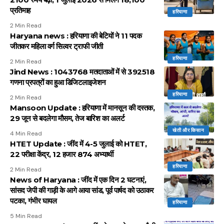
प्रतिमाह
हरियाणा
2 Min Read
Haryana news : हरियाणा की बेटियों ने 11 पदक
जीतकर महिला वर्ग सिल्वर ट्राफी जीती
हरियाणा
2 Min Read
Jind News : 1043768 मतदाताओं में से 392518
गणना प्रपत्रों का हुआ डिजिटलाइजेशन
हरियाणा
2 Min Read
Mansoon Update : हरियाणा में मानसून की दस्तक,
29 जून से बदलेगा मौसम, तेज बारिश का अलर्ट
खेती और किसान
4 Min Read
HTET Update : जींद में 4-5 जुलाई को HTET,
22 परीक्षा केंद्र, 12 हजार 874 अभ्यार्थी
हरियाणा
2 Min Read
News of Haryana : जींद में एक दिन 2 घटनाएं,
सांसद जेपी की गाड़ी के आगे आया सांड, पूर्व पार्षद को उठाकर
पटका, गंभीर घायल
हरियाणा
5 Min Read