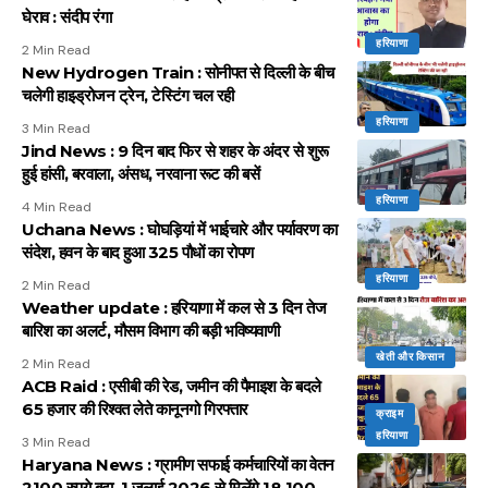
घेराव : संदीप रंगा
हरियाणा
2 Min Read
New Hydrogen Train : सोनीपत से दिल्ली के बीच
चलेगी हाइड्रोजन ट्रेन, टेस्टिंग चल रही
हरियाणा
3 Min Read
Jind News : 9 दिन बाद फिर से शहर के अंदर से शुरू
हुई हांसी, बरवाला, अंसध, नरवाना रूट की बसें
हरियाणा
4 Min Read
Uchana News : घोघड़ियां में भाईचारे और पर्यावरण का
संदेश, हवन के बाद हुआ 325 पौधों का रोपण
हरियाणा
2 Min Read
Weather update : हरियाणा में कल से 3 दिन तेज
बारिश का अलर्ट, मौसम विभाग की बड़ी भविष्यवाणी
खेती और किसान
2 Min Read
ACB Raid : एसीबी की रेड, जमीन की पैमाइश के बदले
65 हजार की रिश्वत लेते कानूनगो गिरफ्तार
क्राइम
हरियाणा
3 Min Read
Haryana News : ग्रामीण सफाई कर्मचारियों का वेतन
2100 रुपये बढ़ा, 1 जुलाई 2026 से मिलेंगे 18,100