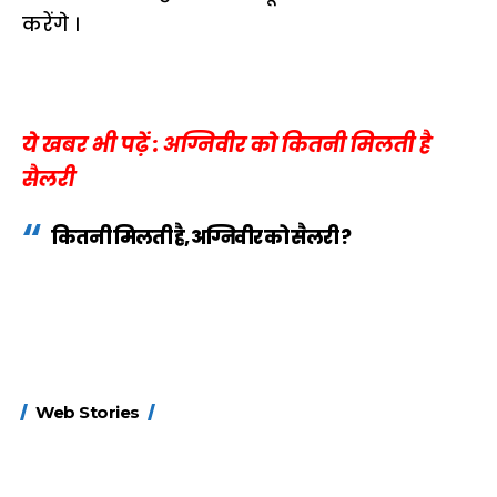
करेंगे ।
ये खबर भी पढ़ें : अग्निवीर को कितनी मिलती है
सैलरी
कितनी मिलती है, अग्निवीर को सैलरी ?
15 नवंबर से लागू होंगे
ऐसे बनाएं अपनी पसंद की
मोटापे को कम कर
Web Stories
FASTag के ये नए
UPI ID? जानें यहां
लिए खाएं ये बेहत्तर
नियम, डबल टोल से
शानदार ट्रिक
बचने के लिए जानें ये 6