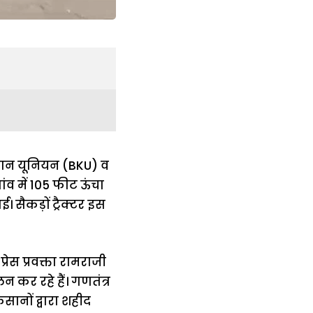
िसान यूनियन (BKU) व
ंव में 105 फीट ऊंचा
। सैकड़ों ट्रैक्टर इस
रेस प्रवक्ता रामराजी
 कर रहे हैं। गणतंत्र
िसानों द्वारा शहीद