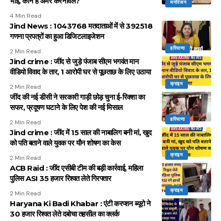
भाई, कौन हैं अमर करनावल?
मनोरंजन
4 Min Read
Jind News : 1043768 मतदाताओं में से 392518
गणना प्रपत्रों का हुआ डिजिटलाइजेशन
हरियाणा
2 Min Read
Jind crime : जींद से जुड़े पंजाब सीएम भगवंत मान
वीडियो विवाद के तार, 1 आरोपी घर से पूछताछ के लिए उठाया
क्राइम
2 Min Read
जींद की नई डीसी ने सरकारी गाड़ी छोड़ चुना ई-रिक्शा का
सफर, प्रदूषण घटाने के लिए पेश की नई मिसाल
हरियाणा
2 Min Read
Jind crime : जींद में 15 साल की नाबालिग बनी मां, खुद
को पति बताने वाले युवक पर यौन शोषण का केस
क्राइम
2 Min Read
ACB Raid : जींद एसीबी टीम की बड़ी कार्रवाई, महिला
पुलिस ASI 35 हजार रिश्वत लेते गिरफ्तार
क्राइम
2 Min Read
Haryana Ki Badi Khabar : एंटी करप्शन ब्यूरो ने
30 हजार रिश्वत लेते दबोचा तहसील का क्लर्क