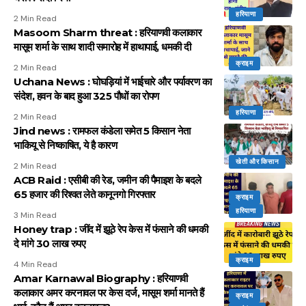
हरियाणा
2 Min Read
Masoom Sharm threat : हरियाणवी कलाकार
मासूम शर्मा के साथ शादी समारोह में हाथापाई, धमकी दी
क्राइम
2 Min Read
Uchana News : घोघड़ियां में भाईचारे और पर्यावरण का
संदेश, हवन के बाद हुआ 325 पौधों का रोपण
हरियाणा
2 Min Read
Jind news : रामफल कंडेला समेत 5 किसान नेता
भाकियू से निष्काषित, ये है कारण
खेती और किसान
2 Min Read
ACB Raid : एसीबी की रेड, जमीन की पैमाइश के बदले
65 हजार की रिश्वत लेते कानूनगो गिरफ्तार
क्राइम
हरियाणा
3 Min Read
Honey trap : जींद में झूठे रेप केस में फंसाने की धमकी
दे मांगे 30 लाख रुपए
क्राइम
4 Min Read
Amar Karnawal Biography : हरियाणवी
कलाकार अमर करनावल पर केस दर्ज, मासूम शर्मा मानते हैं
क्राइम