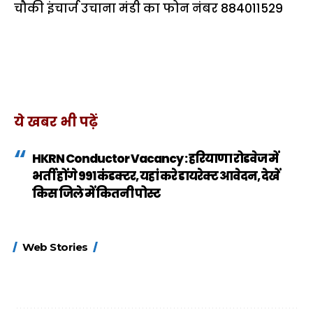
चौकी इंचार्ज उचाना मंडी का फोन नंबर 884011529
ये खबर भी पढ़ें
HKRN Conductor Vacancy : हरियाणा रोडवेज में
भर्ती होंगे 991 कंडक्टर, यहां करे डायरेक्ट आवेदन, देखें
किस जिले में कितनी पोस्ट
15 नवंबर से लागू होंगे
ऐसे बनाएं अपनी पसंद की
मोटापे को कम कर
Web Stories
FASTag के ये नए
UPI ID? जानें यहां
लिए खाएं ये बेहत्तर
नियम, डबल टोल से
शानदार ट्रिक
बचने के लिए जानें ये 6
आसान ट्रिक्स