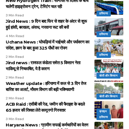
New Hydrogen Train : सोनीपत से दिल्ली के बीच
चलेगी हाइड्रोजन ट्रेन, टेस्टिंग चल रही
हरियाणा
3 Min Read
Jind News : 9 दिन बाद फिर से शहर के अंदर से शुरू
हुई हांसी, बरवाला, अंसध, नरवाना रूट की बसें
हरियाणा
4 Min Read
Uchana News : घोघड़ियां में भाईचारे और पर्यावरण का
संदेश, हवन के बाद हुआ 325 पौधों का रोपण
हरियाणा
2 Min Read
Jind news : रामफल कंडेला समेत 5 किसान नेता
भाकियू से निष्काषित, ये है कारण
खेती और किसान
2 Min Read
Weather update : हरियाणा में कल से 3 दिन तेज
बारिश का अलर्ट, मौसम विभाग की बड़ी भविष्यवाणी
खेती और किसान
2 Min Read
ACB Raid : एसीबी की रेड, जमीन की पैमाइश के बदले
65 हजार की रिश्वत लेते कानूनगो गिरफ्तार
क्राइम
हरियाणा
3 Min Read
Haryana News : ग्रामीण सफाई कर्मचारियों का वेतन