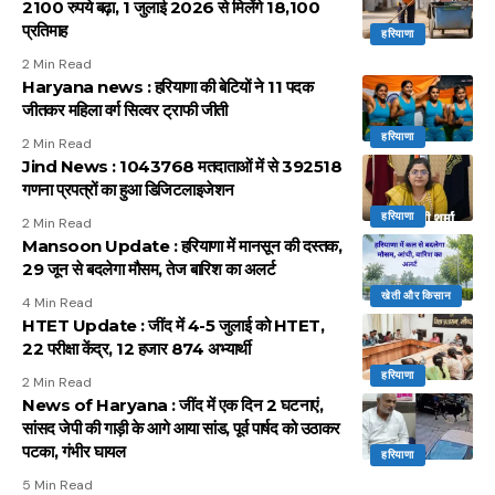
2100 रुपये बढ़ा, 1 जुलाई 2026 से मिलेंगे 18,100
प्रतिमाह
हरियाणा
2 Min Read
Haryana news : हरियाणा की बेटियों ने 11 पदक
जीतकर महिला वर्ग सिल्वर ट्राफी जीती
हरियाणा
2 Min Read
Jind News : 1043768 मतदाताओं में से 392518
गणना प्रपत्रों का हुआ डिजिटलाइजेशन
हरियाणा
2 Min Read
Mansoon Update : हरियाणा में मानसून की दस्तक,
29 जून से बदलेगा मौसम, तेज बारिश का अलर्ट
खेती और किसान
4 Min Read
HTET Update : जींद में 4-5 जुलाई को HTET,
22 परीक्षा केंद्र, 12 हजार 874 अभ्यार्थी
हरियाणा
2 Min Read
News of Haryana : जींद में एक दिन 2 घटनाएं,
सांसद जेपी की गाड़ी के आगे आया सांड, पूर्व पार्षद को उठाकर
पटका, गंभीर घायल
हरियाणा
5 Min Read