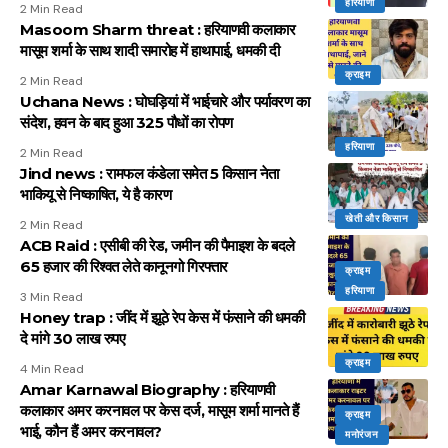
हरियाणा
2 Min Read
Masoom Sharm threat : हरियाणवी कलाकार
मासूम शर्मा के साथ शादी समारोह में हाथापाई, धमकी दी
क्राइम
2 Min Read
Uchana News : घोघड़ियां में भाईचारे और पर्यावरण का
संदेश, हवन के बाद हुआ 325 पौधों का रोपण
हरियाणा
2 Min Read
Jind news : रामफल कंडेला समेत 5 किसान नेता
भाकियू से निष्काषित, ये है कारण
खेती और किसान
2 Min Read
ACB Raid : एसीबी की रेड, जमीन की पैमाइश के बदले
65 हजार की रिश्वत लेते कानूनगो गिरफ्तार
क्राइम
हरियाणा
3 Min Read
Honey trap : जींद में झूठे रेप केस में फंसाने की धमकी
दे मांगे 30 लाख रुपए
क्राइम
4 Min Read
Amar Karnawal Biography : हरियाणवी
कलाकार अमर करनावल पर केस दर्ज, मासूम शर्मा मानते हैं
क्राइम
भाई, कौन हैं अमर करनावल?
मनोरंजन