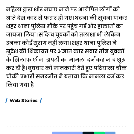
महिला द्वारा शोर मचाए जाने पर आरोपित लोगों को
आते देख कार से फरार हो गए। घटना की सूचना पाकर
शहर थाना पुलिस मौके पर पहुंच गई और हालातों का
जायजा लिया। संदिग्ध युवकों को तलाशा भी लेकिन
उनका कोई सुराग नही लगा। शहर थाना पुलिस ने
सुदेश की शिकायत पर अज्ञात कार सवार तीन युवकों
के खिलाफ छीना झपटी का मामला दर्ज कर जांच शुरू
कर दी है। बुधवार को जानकारी देते हुए पटियाला चौक
चोकी प्रभारी समरजीत ने बताया कि मामला दर्ज कर
लिया गया है।
15 नवंबर से लागू होंगे
ऐसे बनाएं अपनी पसंद की
मोटापे को कम कर
Web Stories
FASTag के ये नए
UPI ID? जानें यहां
लिए खाएं ये बेहत्तर
नियम, डबल टोल से
शानदार ट्रिक
बचने के लिए जानें ये 6
आसान ट्रिक्स