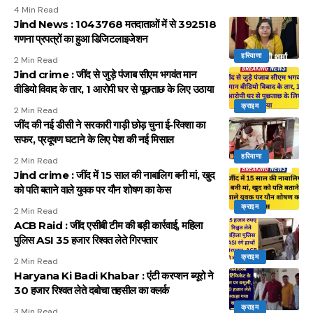
4 Min Read
Jind News : 1043768 मतदाताओं में से 392518
गणना प्रपत्रों का हुआ डिजिटलाइजेशन
हरियाणा
2 Min Read
Jind crime : जींद से जुड़े पंजाब सीएम भगवंत मान
वीडियो विवाद के तार, 1 आरोपी घर से पूछताछ के लिए उठाया
क्राइम
2 Min Read
जींद की नई डीसी ने सरकारी गाड़ी छोड़ चुना ई-रिक्शा का
सफर, प्रदूषण घटाने के लिए पेश की नई मिसाल
हरियाणा
2 Min Read
Jind crime : जींद में 15 साल की नाबालिग बनी मां, खुद
को पति बताने वाले युवक पर यौन शोषण का केस
क्राइम
2 Min Read
ACB Raid : जींद एसीबी टीम की बड़ी कार्रवाई, महिला
पुलिस ASI 35 हजार रिश्वत लेते गिरफ्तार
क्राइम
2 Min Read
Haryana Ki Badi Khabar : एंटी करप्शन ब्यूरो ने
30 हजार रिश्वत लेते दबोचा तहसील का क्लर्क
क्राइम
3 Min Read