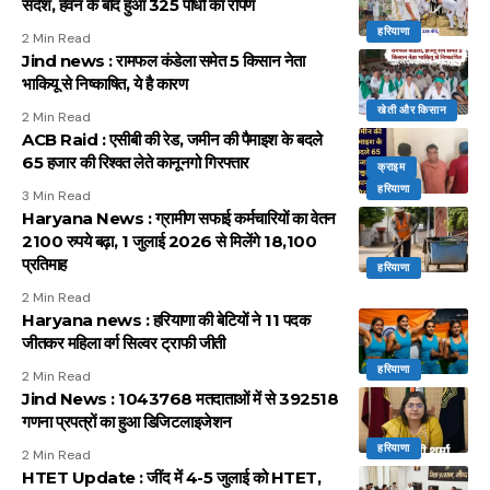
संदेश, हवन के बाद हुआ 325 पौधों का रोपण
हरियाणा
2 Min Read
Jind news : रामफल कंडेला समेत 5 किसान नेता
भाकियू से निष्काषित, ये है कारण
खेती और किसान
2 Min Read
ACB Raid : एसीबी की रेड, जमीन की पैमाइश के बदले
65 हजार की रिश्वत लेते कानूनगो गिरफ्तार
क्राइम
हरियाणा
3 Min Read
Haryana News : ग्रामीण सफाई कर्मचारियों का वेतन
2100 रुपये बढ़ा, 1 जुलाई 2026 से मिलेंगे 18,100
प्रतिमाह
हरियाणा
2 Min Read
Haryana news : हरियाणा की बेटियों ने 11 पदक
जीतकर महिला वर्ग सिल्वर ट्राफी जीती
हरियाणा
2 Min Read
Jind News : 1043768 मतदाताओं में से 392518
गणना प्रपत्रों का हुआ डिजिटलाइजेशन
हरियाणा
2 Min Read
HTET Update : जींद में 4-5 जुलाई को HTET,