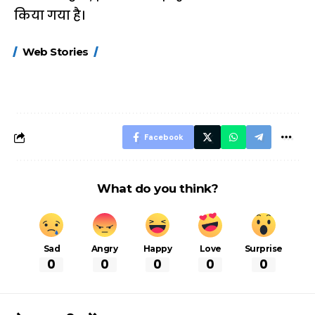
किया गया है।
15 नवंबर से लागू होंगे
ऐसे बनाएं अपनी पसंद की
मोटापे को कम कर
Web Stories
FASTag के ये नए
UPI ID? जानें यहां
लिए खाएं ये बेहत्तर
नियम, डबल टोल से
शानदार ट्रिक
बचने के लिए जानें ये 6
आसान ट्रिक्स
Facebook
What do you think?
Sad
Angry
Happy
Love
Surprise
0
0
0
0
0