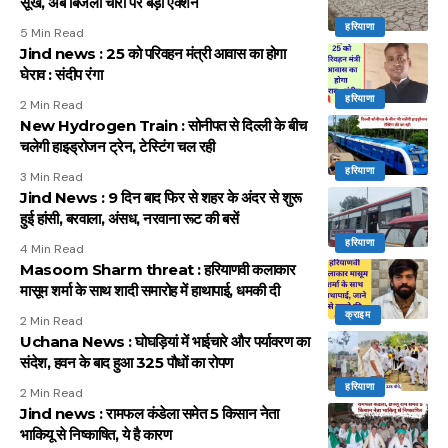
सूखे, अब बिजली चोरों पर बड़ा एक्शन
हरियाणा
5 Min Read
Jind news : 25 को परिवहन मंत्री आवास का होगा
घेराव : संदीप रंगा
हरियाणा
2 Min Read
New Hydrogen Train : सोनीपत से दिल्ली के बीच
चलेगी हाइड्रोजन ट्रेन, टेस्टिंग चल रही
हरियाणा
3 Min Read
Jind News : 9 दिन बाद फिर से शहर के अंदर से शुरू
हुई हांसी, बरवाला, अंसध, नरवाना रूट की बसें
हरियाणा
4 Min Read
Masoom Sharm threat : हरियाणवी कलाकार
मासूम शर्मा के साथ शादी समारोह में हाथापाई, धमकी दी
क्राइम
2 Min Read
Uchana News : घोघड़ियां में भाईचारे और पर्यावरण का
संदेश, हवन के बाद हुआ 325 पौधों का रोपण
हरियाणा
2 Min Read
Jind news : रामफल कंडेला समेत 5 किसान नेता
भाकियू से निष्काषित, ये है कारण