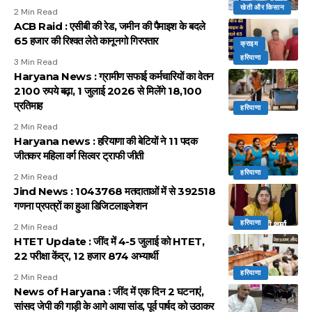
खेती और किसान
2 Min Read
ACB Raid : एसीबी की रेड, जमीन की पैमाइश के बदले
65 हजार की रिश्वत लेते कानूनगो गिरफ्तार
क्राइम
हरियाणा
3 Min Read
Haryana News : ग्रामीण सफाई कर्मचारियों का वेतन
2100 रुपये बढ़ा, 1 जुलाई 2026 से मिलेंगे 18,100
प्रतिमाह
हरियाणा
2 Min Read
Haryana news : हरियाणा की बेटियों ने 11 पदक
जीतकर महिला वर्ग सिल्वर ट्राफी जीती
हरियाणा
2 Min Read
Jind News : 1043768 मतदाताओं में से 392518
गणना प्रपत्रों का हुआ डिजिटलाइजेशन
हरियाणा
2 Min Read
HTET Update : जींद में 4-5 जुलाई को HTET,
22 परीक्षा केंद्र, 12 हजार 874 अभ्यार्थी
हरियाणा
2 Min Read
News of Haryana : जींद में एक दिन 2 घटनाएं,
सांसद जेपी की गाड़ी के आगे आया सांड, पूर्व पार्षद को उठाकर