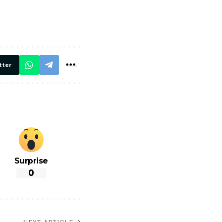
मार,
ट्रेनें… रेलवे ने
थ ये 5
सभी DRM को
रें!
दिए सख्त निर्देश,
रियल टाइम होगी
निगरानी
tter
Surprise
0