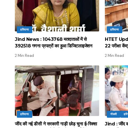
हरियाणा
हरियाणा
Jind News : 1043768 मतदाताओं में से
HTET Update
392518 गणना प्रपत्रों का हुआ डिजिटलाइजेशन
22 परीक्षा कें
2 Min Read
2 Min Read
हरियाणा
नौकरी
हरि
जींद की नई डीसी ने सरकारी गाड़ी छोड़ चुना ई-रिक्शा
Jind : जींद की