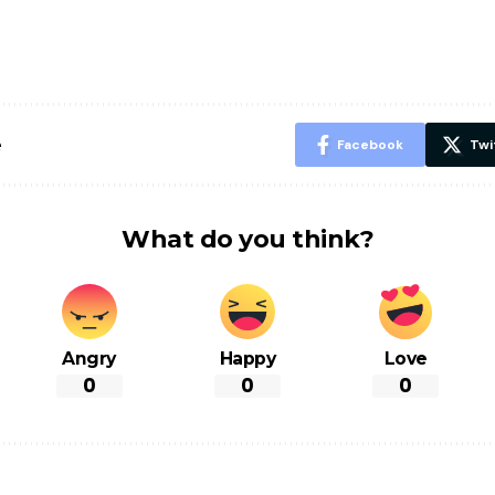
पसंद की UPI
करने के लिए खाएं
नही होंगे बी
ID? जानें यहां
ये बेहत्तर चीजें
हल्दी के सा
शानदार ट्रिक
चीजें सेवन क
रहेंगे स्वस्थ
e
Facebook
Twi
What do you think?
Angry
Happy
Love
0
0
0