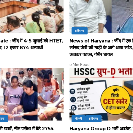
हरियाणा
 : जींद में 4-5 जुलाई को HTET,
News of Haryana : जींद में एक द
द्र, 12 हजार 874 अभ्यार्थी
सांसद जेपी की गाड़ी के आगे आया सांड, पू
उठाकर पटका, गंभीर घायल
5 Min Read
याणा
नौकरी
हरियाणा
 खबरें, नीट परीक्षा में बैठे 2754
Haryana Group D भर्ती अपडेट, 