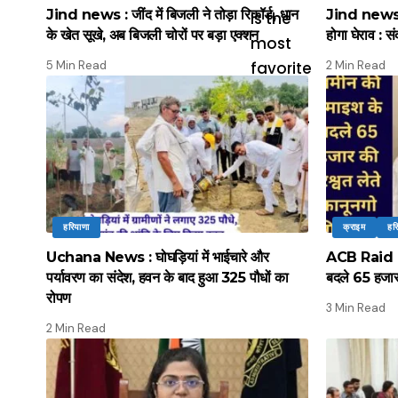
Jind news : जींद में बिजली ने तोड़ा रिकॉर्ड, धान
Jind news :
के खेत सूखे, अब बिजली चोरों पर बड़ा एक्शन
होगा घेराव : सं
5 Min Read
2 Min Read
हरियाणा
क्राइम
हर
Uchana News : घोघड़ियां में भाईचारे और
ACB Raid : ए
पर्यावरण का संदेश, हवन के बाद हुआ 325 पौधों का
बदले 65 हजार 
रोपण
3 Min Read
2 Min Read