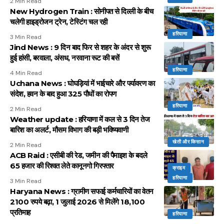
2 Min Read
New Hydrogen Train : सोनीपत से दिल्ली के बीच
चलेगी हाइड्रोजन ट्रेन, टेस्टिंग चल रही
हरियाणा
3 Min Read
Jind News : 9 दिन बाद फिर से शहर के अंदर से शुरू
हुई हांसी, बरवाला, अंसध, नरवाना रूट की बसें
हरियाणा
4 Min Read
Uchana News : घोघड़ियां में भाईचारे और पर्यावरण का
संदेश, हवन के बाद हुआ 325 पौधों का रोपण
हरियाणा
2 Min Read
Weather update : हरियाणा में कल से 3 दिन तेज
बारिश का अलर्ट, मौसम विभाग की बड़ी भविष्यवाणी
खेती और किसान
2 Min Read
ACB Raid : एसीबी की रेड, जमीन की पैमाइश के बदले
65 हजार की रिश्वत लेते कानूनगो गिरफ्तार
क्राइम
हरियाणा
3 Min Read
Haryana News : ग्रामीण सफाई कर्मचारियों का वेतन
2100 रुपये बढ़ा, 1 जुलाई 2026 से मिलेंगे 18,100
प्रतिमाह
हरियाणा