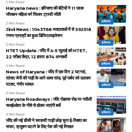
2 Min Read
Haryana news : हरियाणा की बेटियों ने 11 पदक
जीतकर महिला वर्ग सिल्वर ट्राफी जीती
हरियाणा
2 Min Read
Jind News : 1043768 मतदाताओं में से 392518
गणना प्रपत्रों का हुआ डिजिटलाइजेशन
हरियाणा
2 Min Read
HTET Update : जींद में 4-5 जुलाई को HTET,
22 परीक्षा केंद्र, 12 हजार 874 अभ्यार्थी
हरियाणा
2 Min Read
News of Haryana : जींद में एक दिन 2 घटनाएं,
सांसद जेपी की गाड़ी के आगे आया सांड, पूर्व पार्षद को उठाकर
पटका, गंभीर घायल
हरियाणा
5 Min Read
Haryana Roadways : जींद रोहतक रोड पर गतौली
फ्लाईओवर के नीचे से होकर जाएंगी बसें
हरियाणा
3 Min Read
जींद की नई डीसी ने सरकारी गाड़ी छोड़ चुना ई-रिक्शा का
सफर, प्रदूषण घटाने के लिए पेश की नई मिसाल