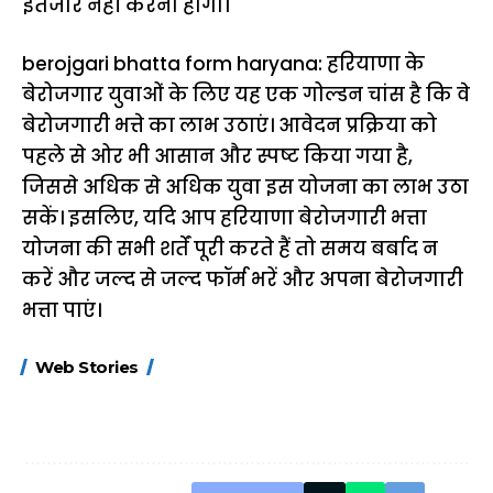
इंतजार नहीं करना होगा।
berojgari bhatta form haryana: हरियाणा के
बेरोजगार युवाओं के लिए यह एक गोल्डन चांस है कि वे
बेरोजगारी भत्ते का लाभ उठाएं। आवेदन प्रक्रिया को
पहले से ओर भी आसान और स्पष्ट किया गया है,
जिससे अधिक से अधिक युवा इस योजना का लाभ उठा
सकें। इसलिए, यदि आप हरियाणा बेरोजगारी भत्ता
योजना की सभी शर्तें पूरी करते हैं तो समय बर्बाद न
करें और जल्द से जल्द फॉर्म भरें और अपना बेरोजगारी
भत्ता पाएं।
15 नवंबर से लागू होंगे
ऐसे बनाएं अपनी पसंद की
मोटापे को कम कर
Web Stories
FASTag के ये नए
UPI ID? जानें यहां
लिए खाएं ये बेहत्तर
नियम, डबल टोल से
शानदार ट्रिक
बचने के लिए जानें ये 6
आसान ट्रिक्स